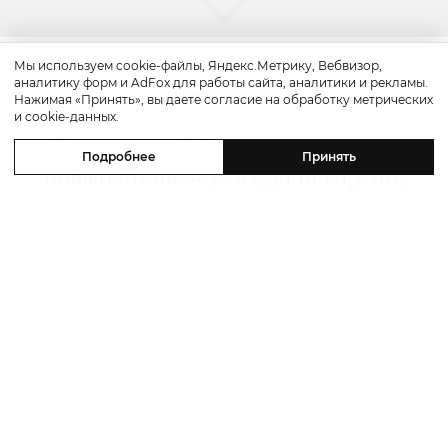
Мы используем cookie-файлы, Яндекс.Метрику, Вебвизор,
аналитику форм и AdFox для работы сайта, аналитики и рекламы.
Путешествие
Нажимая «Принять», вы даете согласие на обработку метрических
и cookie-данных.
Каникулы в Maxx Royal Bodrum:
Подробнее
Принять
новый стейк-хаус от Дани Гарсии,
лучшие виды на море и
легендарные вечеринки в Scorpios
07 августа 2026