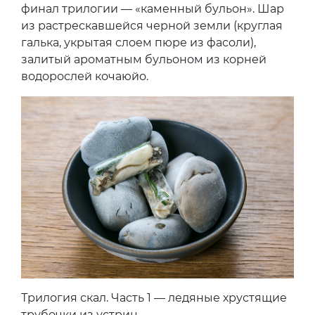
финал трилогии — «каменный бульон». Шар
из растрескавшейся черной земли (круглая
галька, укрытая слоем пюре из фасоли),
залитый ароматным бульоном из корней
водорослей кочаюйо.
Трилогия скал. Часть 1 — ледяные хрустящие
трубочки из устриц