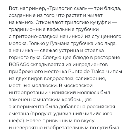
Вот, например, «Трилогия скал» — три блюда,
созданные из того, что растет и живет
на камнях. Открывают трилогию кучуфли —
традиционные вафельные трубочки
с приторно-сладкой начинкой из сгущенного
молока. Только у Гузмана трубочка изо льда,
а начинка — свежая устрица и стрелка
горного лука. Следующее блюдо в ресторане
BORAGó складывается из ингредиентов
прибрежного местечка Punta de Tralca: чипсы
из двух видов водорослей, саликорния,
местные моллюски. В московской
интерпретации чилийский моллюск был
заменен камчатским крабом. Для
эксперимента была добавлена российская
сметана (продукт, удививший чилийского
шефа). Более привычным по вкусу
и невероятно изобретательным по сути был