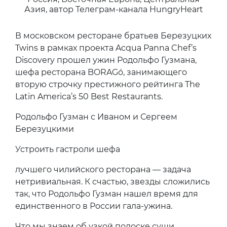
Азия, автор Телеграм-канала HungryHeart
В московском ресторане братьев Березуцких
Twins в рамках проекта Acqua Panna Chef’s
Discovery прошел ужин Родольфо Гузмана,
шефа ресторана BORAGó, занимающего
вторую строчку престижного рейтинга The
Latin America’s 50 Best Restaurants.
Родольфо Гузман с Иваном и Сергеем
Березуцкими
Устроить гастроли шефа
лучшего чилийского ресторана — задача
нетривиальная. К счастью, звезды сложились
так, что Родольфо Гузман нашел время для
единственного в России гала-ужина.
Что мы знаем об узкой полоске суши,