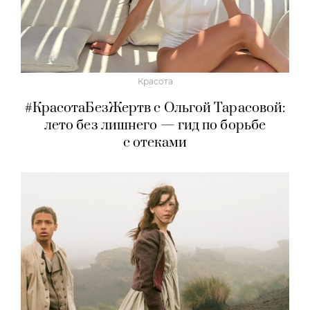
Красота
#КрасотаБезЖертв с Ольгой Тарасовой:
лето без лишнего — гид по борьбе
с отеками