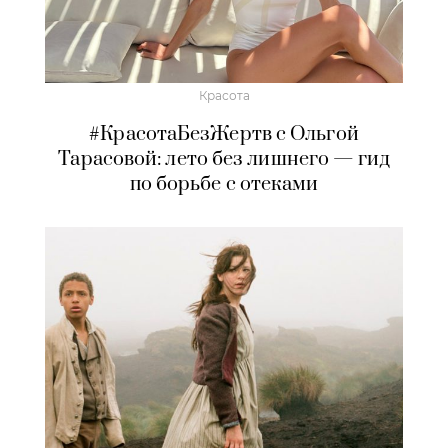
Красота
#КрасотаБезЖертв с Ольгой
Тарасовой: лето без лишнего — гид
по борьбе с отеками