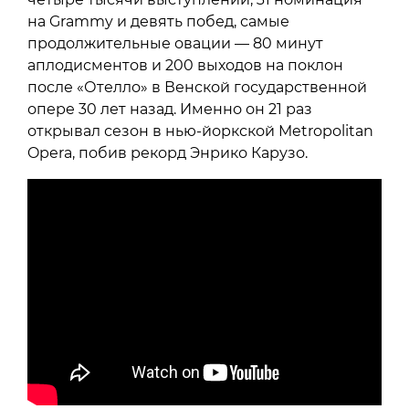
на Grammy и девять побед, самые
продолжительные овации — 80 минут
аплодисментов и 200 выходов на поклон
после «Отелло» в Венской государственной
опере 30 лет назад. Именно он 21 раз
открывал сезон в нью-йоркской Metropolitan
Opera, побив рекорд Энрико Карузо.