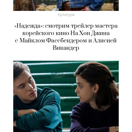
Культура
«Надежда»: смотрим трейлер мастера
корейского кино На Хон Джина
с Майклом Фассбендером и Алисией
Викандер