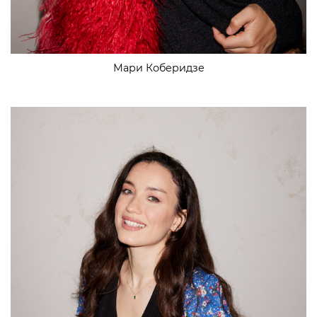
Мари Коберидзе