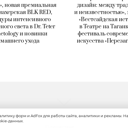
», новая премиальная
дизайн: между тра
махерская BLK RED,
и неизвестностью»,
дуры интенсивного
«Вестсайдская ис
ого света в Dr. Teter
в Театре на Таганк
etology и новинки
фестиваль соврем
омашнего ухода
искусства «Переза
алитику форм и AdFox для работы сайта, аналитики и рекламы. 
okie-данных.
Путешествие