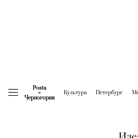
Posta
Культура
(current)
Петербург
(curre
М
×
Черногория
(current)
Иде