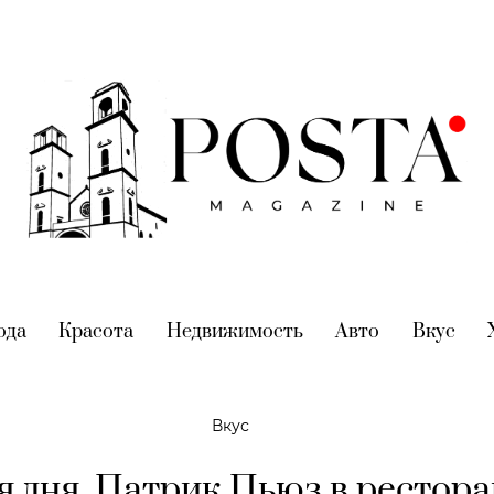
nt)
ода
(current)
Красота
(current)
Недвижимость
(current)
Авто
(current)
Вкус
(cur
Вкус
я дня. Патрик Пьюз в рестор