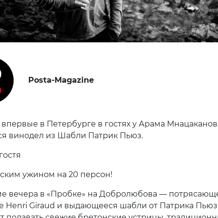
Posta-Magazine
 впервые в Петербурге в гостях у Арама Мнацаканов
 винодел из Шабли Патрик Пьюз.
гостя
ским ужином на 20 персон!
е вечера в «Пробке» на Добролюбова — потрясающ
 Henri Giraud и выдающееся шабли от Патрика Пьюз
ут подавать свежие бретонские устрицы, традицион