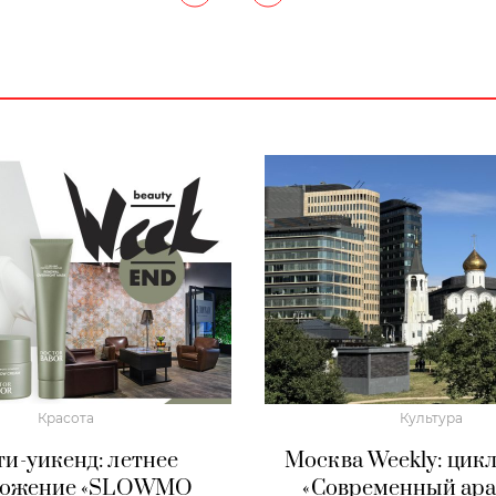
Красота
Культура
и-уикенд: летнее
Москва Weekly: цик
ложение «SLOWMO
«Современный ар