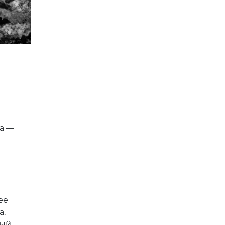
а —
ее
а.
ный