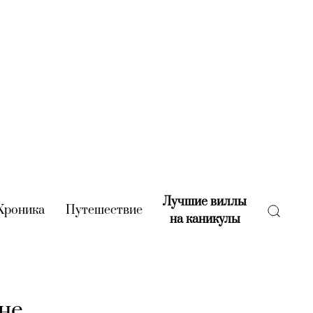
Лучшие виллы
rent)
Хроника
(current)
Путешествие
(current)
на каникулы
(current)
ане