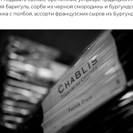
й баригуль, сорбе из черной смородины и бургундс
нка с полбой, ассорти французских сыров из Бургун