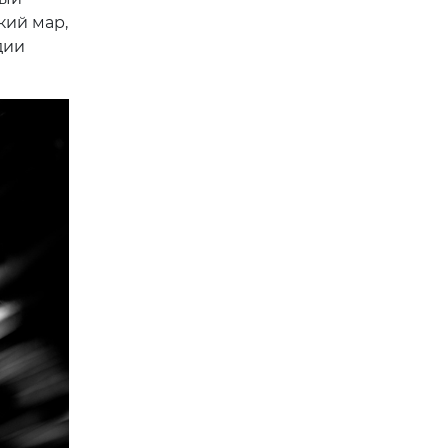
кий мар,
дии