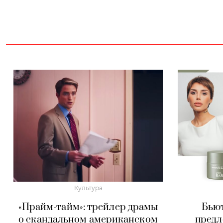
Культура
«Прайм-тайм»: трейлер драмы
Бьют
о скандальном американском
пред