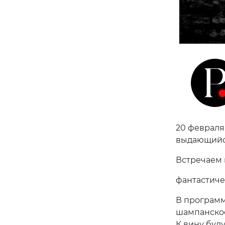
20 февраля
выдающийся
Встречаем 
фантастиче
В программ
шампанское
К вину буд