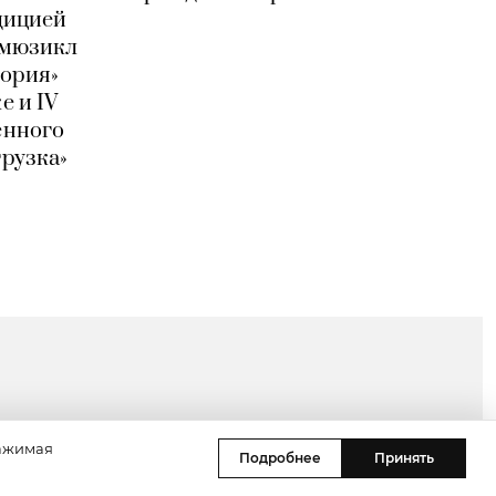
дицией
 мюзикл
тория»
е и IV
енного
грузка»
Нажимая
Подробнее
Принять