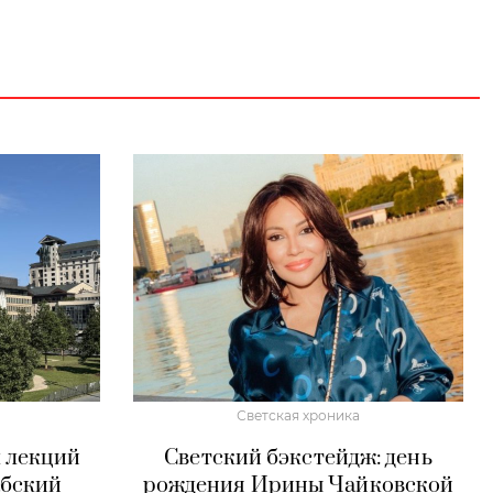
Светская хроника
л лекций
Светский бэкстейдж: день
абский
рождения Ирины Чайковской