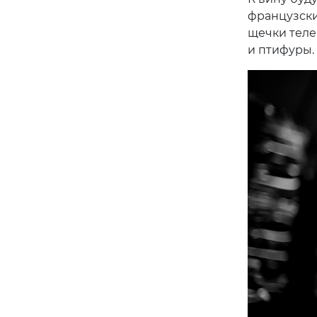
французски
щечки теле
и птифуры.