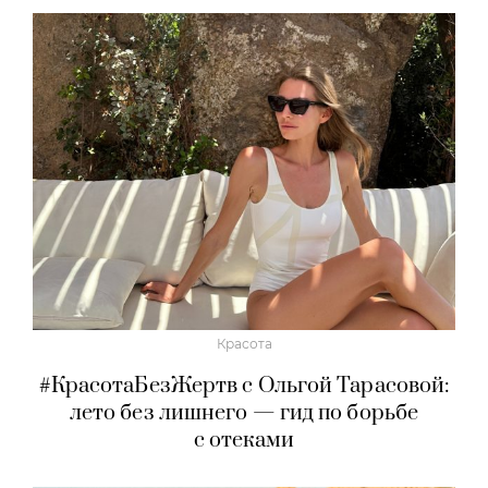
Красота
#КрасотаБезЖертв с Ольгой Тарасовой:
лето без лишнего — гид по борьбе
с отеками