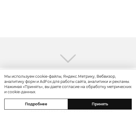
Мы используем cookie-файлы, Яндекс.Метрику, Вебвизор,
аналитику форм и AdFox для работы сайта, аналитики и рекламы.
Красота
Нажимая «Принять», вы даете согласие на обработку метрических
и cookie-данных.
Бьюти-уикенд: летнее предложение
Подробнее
Принять
«SLOWMO Цветной», новая
премиальная парикмахерская BLK
RED, процедуры интенсивного
импульсного света в Dr. Teter