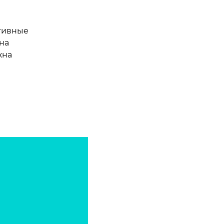
итивные
на
жна