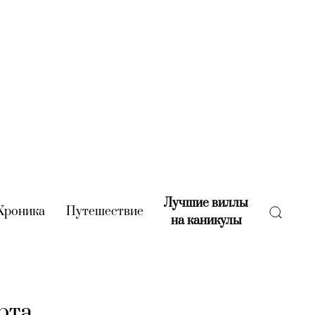
Лучшие виллы
rent)
Хроника
(current)
Путешествие
(current)
на каникулы
(current)
рта