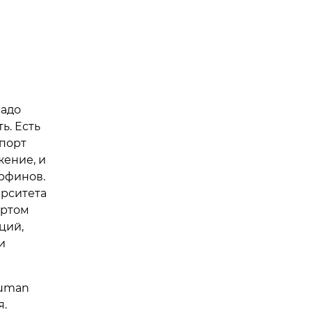
надо
ь. Есть
спорт
жение, и
рфинов.
ерситета
ортом
ций,
и
Human
я.