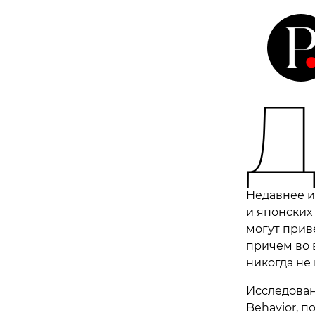
Недавнее и
и японских
могут прив
причем во в
никогда не 
Исследован
Behavior, 