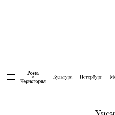
Posta
Культура
(current)
Петербург
(curre
М
×
Черногория
(current)
Учен