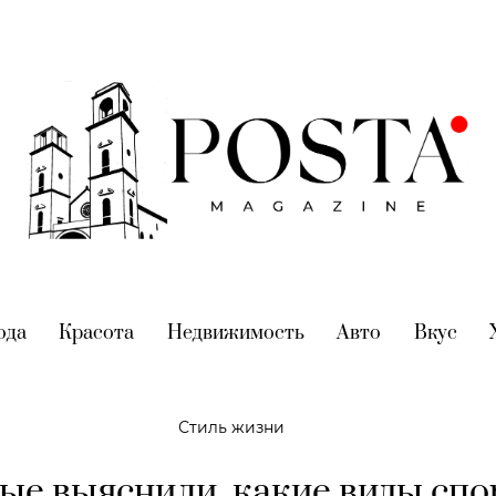
nt)
ода
(current)
Красота
(current)
Недвижимость
(current)
Авто
(current)
Вкус
(cur
Стиль жизни
ые выяснили, какие виды спо