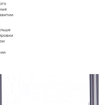
ого
тные
звитии
ольше
нировки
вои
нии