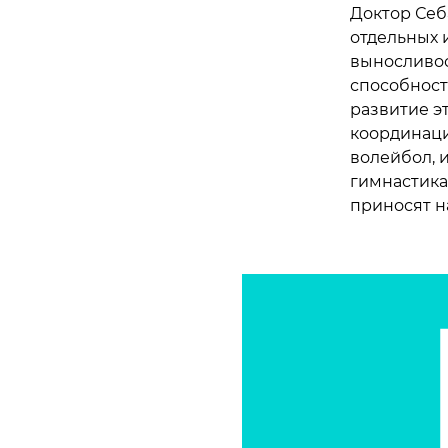
Доктор Себ
отдельных 
выносливос
способност
развитие э
координация
волейбол, и
гимнастика
приносят н