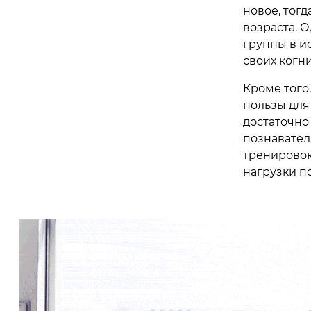
новое, тогд
возраста. 
группы в и
своих когн
Кроме того
пользы для
достаточно
познавател
тренировок
нагрузки п