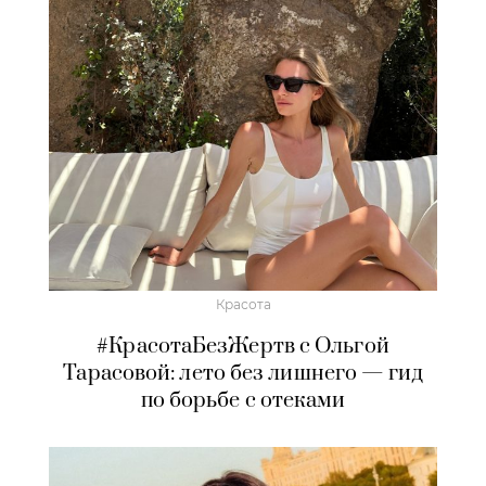
Красота
#КрасотаБезЖертв с Ольгой
Тарасовой: лето без лишнего — гид
по борьбе с отеками