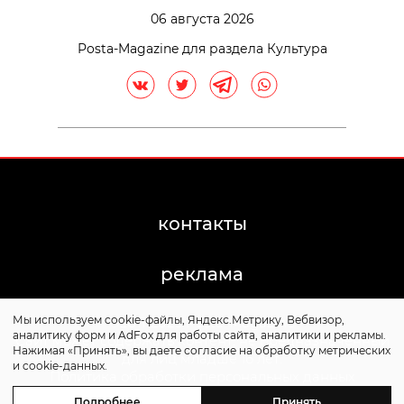
06 августа 2026
Posta-Magazine для раздела Культура
контакты
реклама
Мы используем cookie-файлы, Яндекс.Метрику, Вебвизор,
©2011-2026 Posta-Magazine
аналитику форм и AdFox для работы сайта, аналитики и рекламы.
Сайт может содержать контент, не предназначенный
Нажимая «Принять», вы даете согласие на обработку метрических
для лиц младше 16 лет.
и cookie-данных.
Политика обработки персональных данных
Политика cookie
Подробнее
Принять