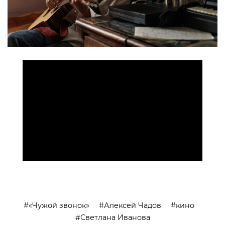
>
«Чужой звонок»
Алексей Чадов
кино
Светлана Иванова