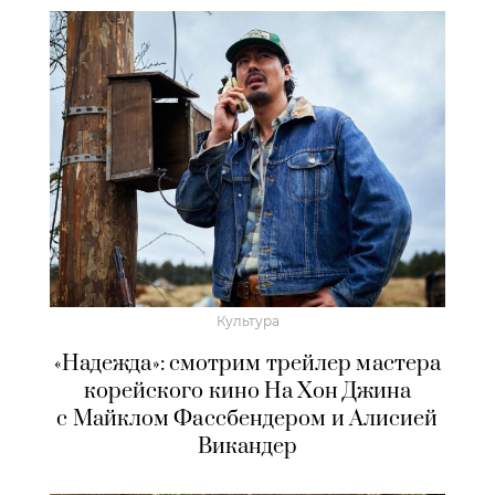
Культура
«Надежда»: смотрим трейлер мастера
корейского кино На Хон Джина
с Майклом Фассбендером и Алисией
Викандер