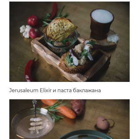
Jerusaleum Elixir и паста баклажана