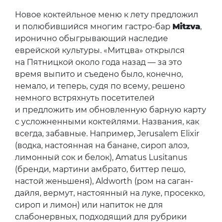
Новое коктейльное меню к лету предложил
и полюбившийся многим гастро-бар
Mitzva
,
иронично обыгрывающий наследие
еврейской культуры. «Митцва» открылся
на Пятницкой около года назад — за это
время выпито и съедено было, конечно,
немало, и теперь, судя по всему, решено
немного встряхнуть посетителей
и предложить им обновленную барную карту
с усложненными коктейлями. Названия, как
всегда, забавные. Например, Jerusalem Elixir
(водка, настоянная на банане, сироп алоэ,
лимонный сок и белок), Amatus Lusitanus
(бренди, мартини амбрато, биттер пешо,
настой женьшеня), Aldworth (ром на саган-
дайля, вермут, настоянный на луке, просекко,
сироп и лимон) или напиток не для
слабонервных, подходящий для рубрики