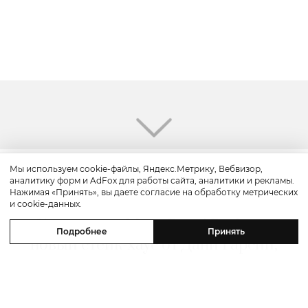
Мы используем cookie-файлы, Яндекс.Метрику, Вебвизор,
аналитику форм и AdFox для работы сайта, аналитики и рекламы.
Путешествие
Нажимая «Принять», вы даете согласие на обработку метрических
и cookie-данных.
Каникулы в Maxx Royal Bodrum:
Подробнее
Принять
новый стейк-хаус от Дани Гарсии,
лучшие виды на море и
легендарные вечеринки в Scorpios