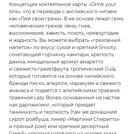
Концепция коктейльной карты «Drink your
sins», что в переводе с английского читаем
как «Пей свои грехи». В ее основе лежат семь
человеческих грехов: лень, гнев,
высокомерие, зависть, похоть, чревоугодие
и жадность. Вы можете выбрать «греховный
напиток» по вкусу: сухой и крепкий Snooty,
сочетающий горчинку кампари, крепость
джина, миндальный аромат амаретто
и свежесть грейпфрута; тропический Gula,
который готовится на основе чилийского
бренди писко, апероля, маракуйи и свежего
ананаса и подается с альпийскими травами,
травяной Lazy Bones, основанный на настое
чая дарлжилинг, который придает
танинность и терпкость (там же домашний
сироп ройбуша, ликер «Мартини Спиритто»
и пряный ром) или крепкий десертный
Greedy, который готовится на основе рома