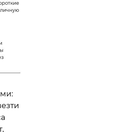
короткие
и личную
и
ны
ез
ми:
везти
са
,