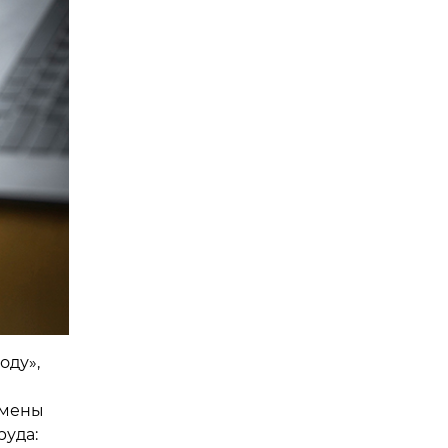
оду»,
осмены
руда: