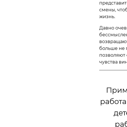
представит
смены, что
жизнь.
Давно очев
бессмыслен
возвращают
больше не 
позволяют 
чувства ви
Прим
работа
дет
раб