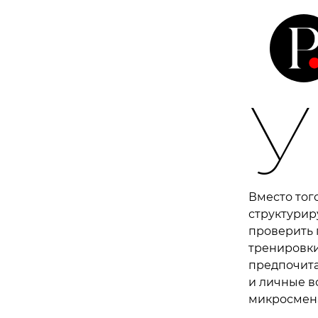
У
Вместо тог
структурир
проверить 
тренировки
предпочита
и личные в
микросмена