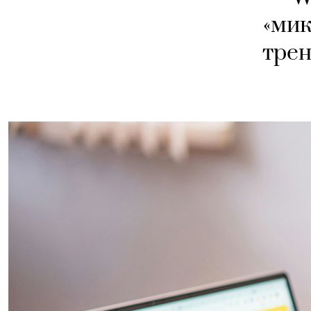
«мик
трен