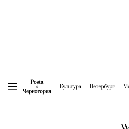
Posta
Культура
(current)
Петербург
(curre
М
×
Черногория
(current)
W