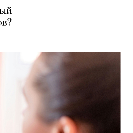
вый
ов?