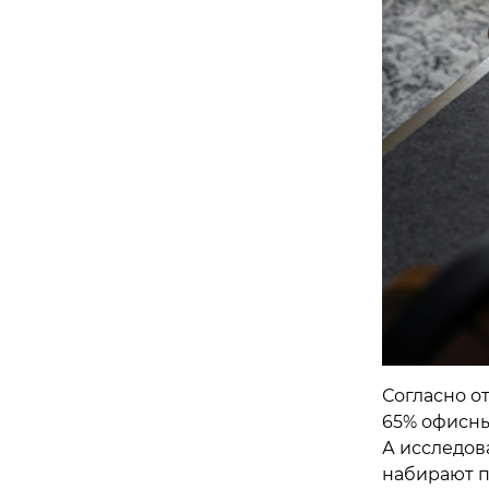
Согласно от
65% офисны
А исследова
набирают п