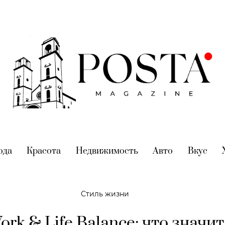
nt)
ода
(current)
Красота
(current)
Недвижимость
(current)
Авто
(current)
Вкус
(cur
Стиль жизни
ork & Life Balance: что значит