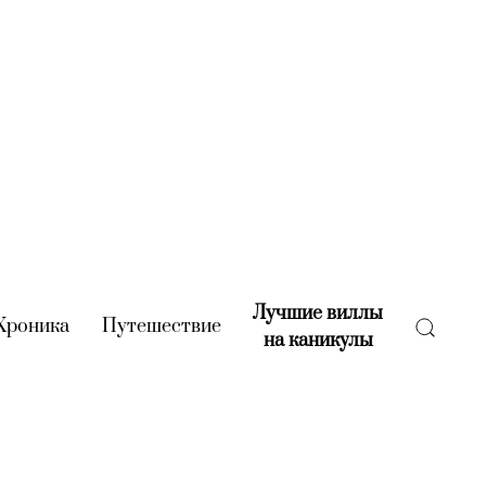
Лучшие виллы
rent)
Хроника
(current)
Путешествие
(current)
на каникулы
(current)