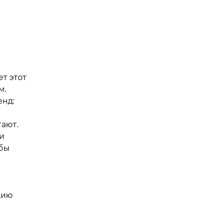
ет этот
м.
енд:
тают.
и
обы
цию