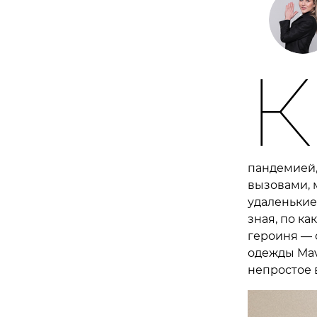
К
пандемией,
вызовами, 
удаленькие
зная, по к
героиня — 
одежды Mav
непростое 