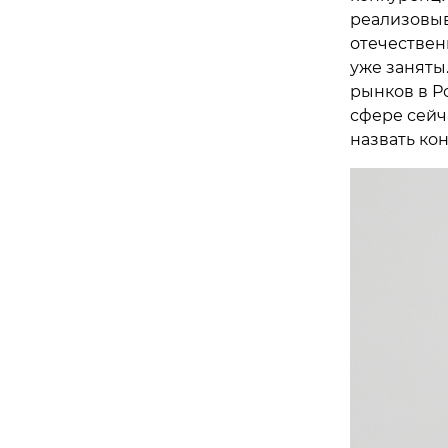
реализовыв
отечестве
уже заняты.
рынков в Ро
сфере сейч
назвать ко