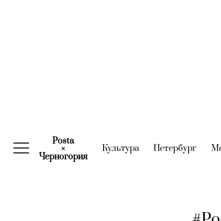
Posta
Культура
(current)
Петербург
(curre
М
×
Черногория
(current)
#Po