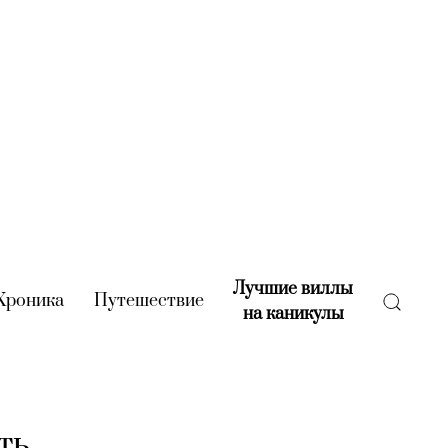
Лучшие виллы
rent)
Хроника
(current)
Путешествие
(current)
на каникулы
(current)
ть