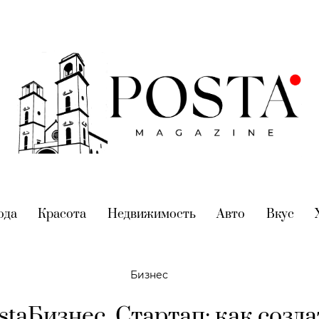
nt)
ода
(current)
Красота
(current)
Недвижимость
(current)
Авто
(current)
Вкус
(cur
Бизнес
staБизнес. Стартап: как созда