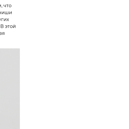
, что
 ниши
угих
 В этой
зя