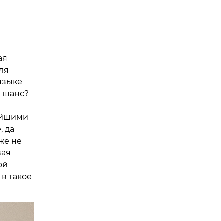
ая
ля
языке
и шанс?
ейшими
, да
же не
вая
ой
в такое