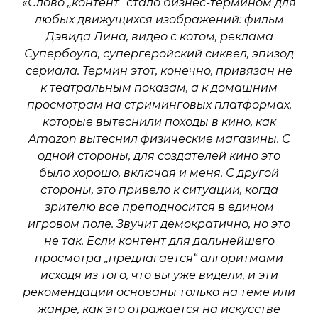
«Слово „контент“ стало бизнес-термином для
любых движущихся изображений: фильм
Дэвида Лина, видео с котом, реклама
Супербоула, супергеройский сиквел, эпизод
сериала. Термин этот, конечно, привязан не
к театральным показам, а к домашним
просмотрам на стриминговых платформах,
которые вытеснили походы в кино, как
Amazon вытеснил физические магазины. С
одной стороны, для создателей кино это
было хорошо, включая и меня. С другой
стороны, это привело к ситуации, когда
зрителю все преподносится в едином
игровом поле. Звучит демократично, но это
не так. Если контент для дальнейшего
просмотра „предлагается“ алгоритмами
исходя из того, что вы уже видели, и эти
рекомендации основаны только на теме или
жанре, как это отражается на искусстве