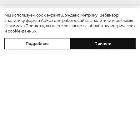
Мы используем cookie-файлы, Яндекс.Метрику, Вебвизор,
аналитику форм и AdFox для работы сайта, аналитики и рекламы.
Путешествие
Нажимая «Принять», вы даете согласие на обработку метрических
и cookie-данных.
Каникулы в Maxx Royal Bodrum:
Подробнее
Принять
новый стейк-хаус от Дани Гарсии,
лучшие виды на море и
легендарные вечеринки в Scorpios
07 августа 2026