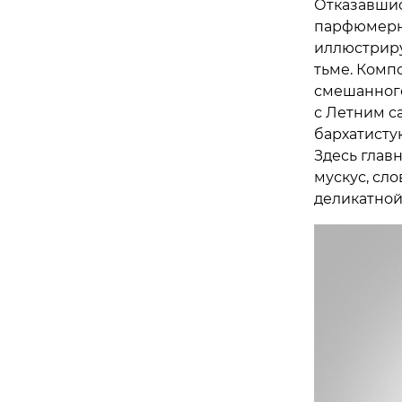
Отказавшис
парфюмерна
иллюстриру
тьме. Комп
смешанного
с Летним с
бархатисту
Здесь глав
мускус, сл
деликатной