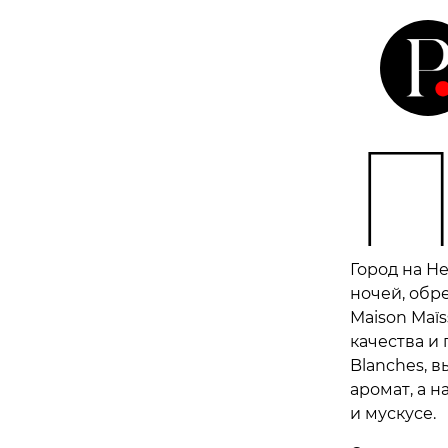
Город на Н
ночей, обр
Maison Maï
качества и
Blanches, 
аромат, а н
и мускусе.