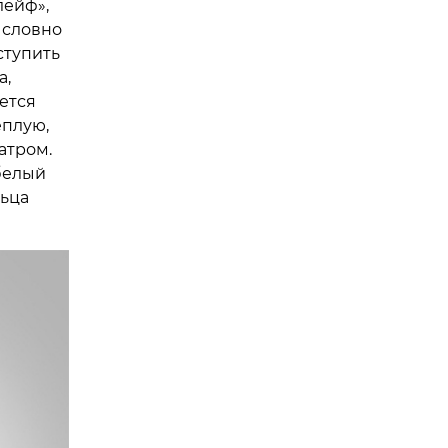
лейф»,
 словно
ступить
а,
ется
еплую,
атром.
 белый
льца