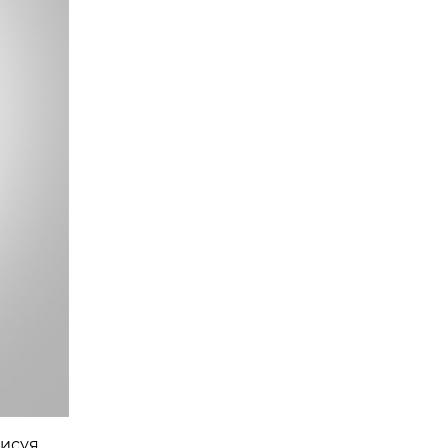
рисуя