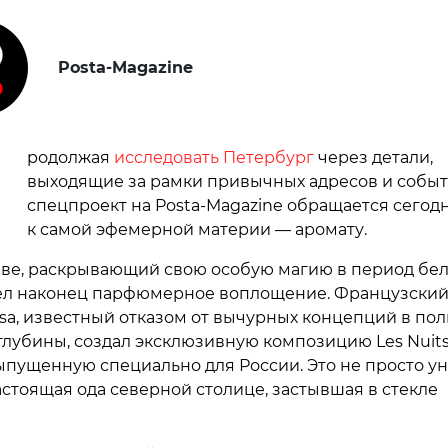
Posta-Magazine
П
родолжая
исследовать Петербург
через детали,
выходящие за рамки привычных адресов и событ
спецпроект на Posta-Magazine обращается сегод
к самой эфемерной материи — аромату.
еве, раскрывающий свою особую магию в период бе
ел наконец парфюмерное воплощение. Французский
ssa, известный отказом от вычурных концепций в пол
 глубины, создал эксклюзивную композицию Les Nuit
выпущенную специально для России. Это не просто ун
астоящая ода северной столице, застывшая в стекле