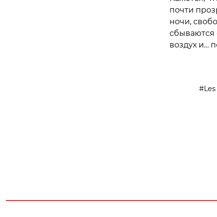
почти проз
ночи, своб
сбываются 
воздух и… п
Les