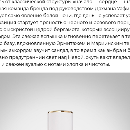
ь от классической структуры «начало — сердце — ш
я команда бренда под руководством Дахмана Уафи
ет само явление белой ночи, где день не успевает у
озиция стартует пряностью черного и розового перц
 с искристой цедрой бергамота, который ассоцииру
адом. Эта свежая вспышка мгновенно перетекает в т
ю базу, вдохновленную Эрмитажем и Мариинским те
ным аккордом звучит сандал, в то время как амбра и
овно предутренний свет над Невой, окутывают владе
 и свежей вуалью с нотами хлопка и чистоты.