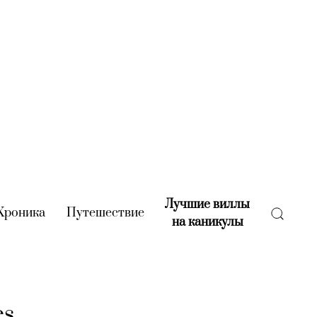
Лучшие виллы
rent)
Хроника
(current)
Путешествие
(current)
на каникулы
(current)
es