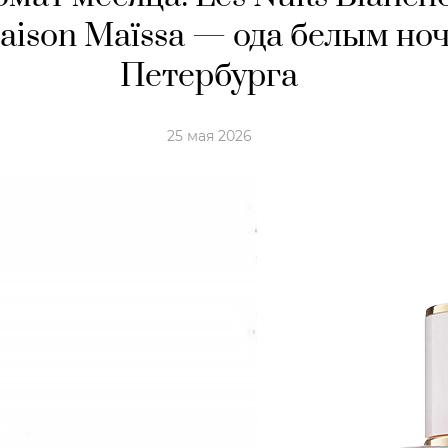
aison Maïssa — ода белым но
Петербурга
25 мая 2026