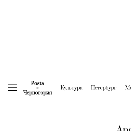
Posta
Культура
(current)
Петербург
(curre
М
×
Черногория
(current)
Аро