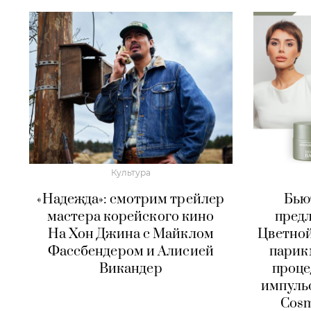
Культура
«Надежда»: смотрим трейлер
Бью
мастера корейского кино
пред
На Хон Джина с Майклом
Цветной
Фассбендером и Алисией
парик
Викандер
проце
импульс
Cosm