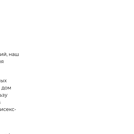
ий, наш
ня
лых
 дом
ьзу
s
исекс-