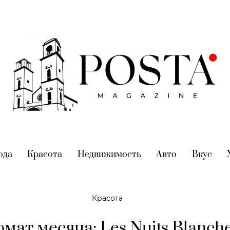
nt)
ода
(current)
Красота
(current)
Недвижимость
(current)
Авто
(current)
Вкус
(cur
Красота
мат месяца: Les Nuits Blanch