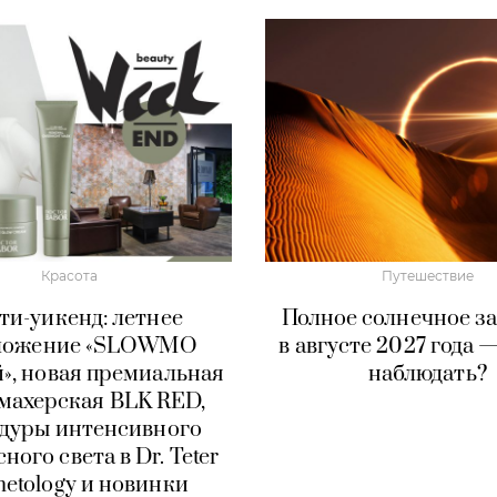
Красота
Путешествие
ти-уикенд: летнее
Полное солнечное з
ложение «SLOWMO
в августе 2027 года 
», новая премиальная
наблюдать?
махерская BLK RED,
дуры интенсивного
ного света в Dr. Teter
etology и новинки