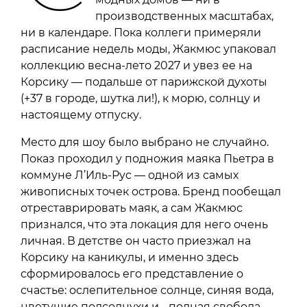
производственных масштабах,
ни в календаре. Пока коллеги примеряли
расписание недель моды, Жакмюс упаковал
коллекцию весна-лето 2027 и увез ее на
Корсику — подальше от парижской духоты
(+37 в городе, шутка ли!), к морю, солнцу и
настоящему отпуску.
Место для шоу было выбрано не случайно.
Показ проходил у подножия маяка Пьетра в
коммуне Л’Иль-Рус — одной из самых
живописных точек острова. Бренд пообещал
отреставрировать маяк, а сам Жакмюс
признался, что эта локация для него очень
личная. В детстве он часто приезжал на
Корсику на каникулы, и именно здесь
сформировалось его представление о
счастье: ослепительное солнце, синяя вода,
цветущие подсолнухи и… полная свобода.