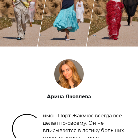
Арина Яковлева
С
имон Порт Жакмюс всегда все
делал по-своему. Он не
вписывается в логику больших
модных домов — ни в