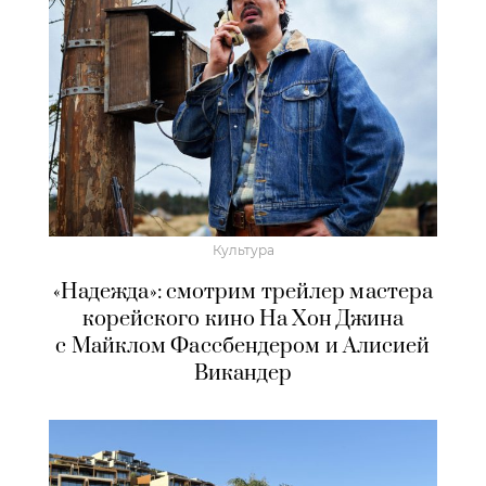
Культура
«Надежда»: смотрим трейлер мастера
корейского кино На Хон Джина
с Майклом Фассбендером и Алисией
Викандер