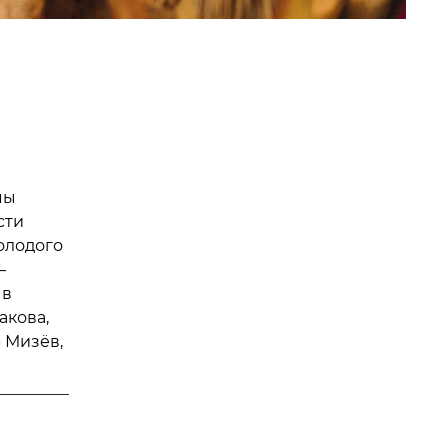
мы
сти
олодого
—
 в
акова,
 Мизёв,