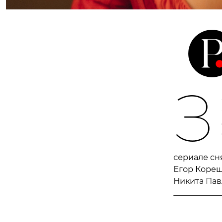
З
сериале сн
Егор Кореш
Никита Пав