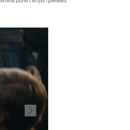
нитель роли Петра Гринёва
Next