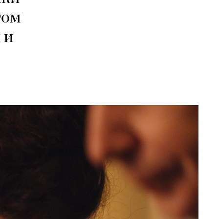
гом
 и