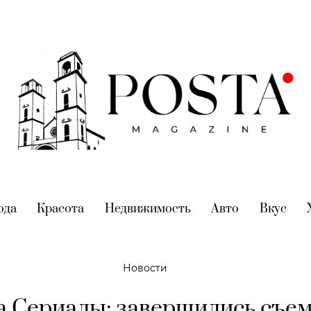
nt)
ода
(current)
Красота
(current)
Недвижимость
(current)
Авто
(current)
Вкус
(cur
Новости
a Сериалы: завершились съе