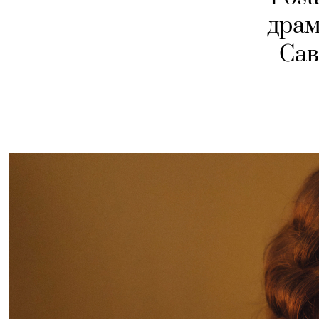
драм
Сав