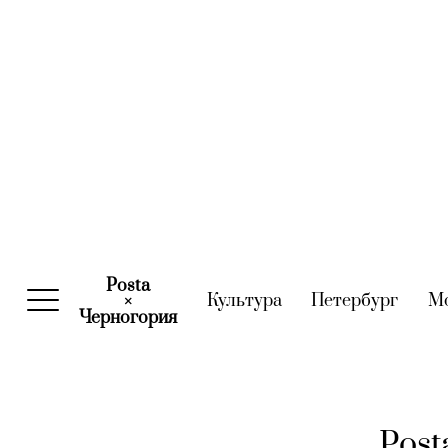
Posta
Культура
(current)
Петербург
(curre
М
×
Черногория
(current)
Post