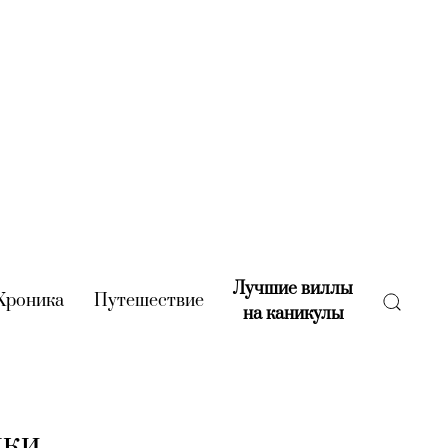
Лучшие виллы
rent)
Хроника
(current)
Путешествие
(current)
на каникулы
(current)
мки