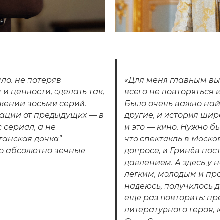
ло, не потеряв
«Для меня главным вы
и ценности, сделать так,
всего не повторяться и
жении восьми серий.
Было очень важно найт
зации от предыдущих — в
другие, и история шир
 сериал, а не
и это — кино. Нужно бы
танская дочка”
что спектакль в Моско
это абсолютно вечные
допросе, и Гринёв пос
давлением. А здесь у н
легким, молодым и про
надеюсь, получилось д
еще раз повторить: пр
литературного героя, 