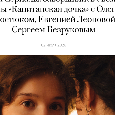
ы «Капитанская дочка» с Оле
остюком, Евгенией Леоновой
Сергеем Безруковым
02 июля 2026