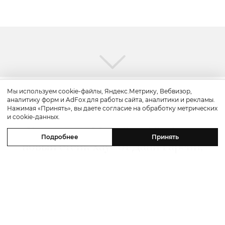
Мы используем cookie-файлы, Яндекс.Метрику, Вебвизор,
аналитику форм и AdFox для работы сайта, аналитики и рекламы.
Путешествие
Нажимая «Принять», вы даете согласие на обработку метрических
и cookie-данных.
Каникулы в Maxx Royal Bodrum:
Подробнее
Принять
новый стейк-хаус от Дани Гарсии,
лучшие виды на море и
легендарные вечеринки в Scorpios
07 августа 2026