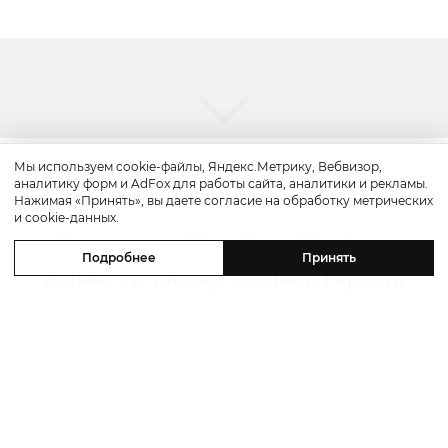
Мы используем cookie-файлы, Яндекс.Метрику, Вебвизор,
аналитику форм и AdFox для работы сайта, аналитики и рекламы.
Путешествие
Нажимая «Принять», вы даете согласие на обработку метрических
и cookie-данных.
Каникулы в Maxx Royal Bodrum:
Подробнее
Принять
новый стейк-хаус от Дани Гарсии,
лучшие виды на море и
легендарные вечеринки в Scorpios
07 августа 2026