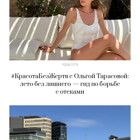
Красота
#КрасотаБезЖертв с Ольгой Тарасовой:
лето без лишнего — гид по борьбе
с отеками