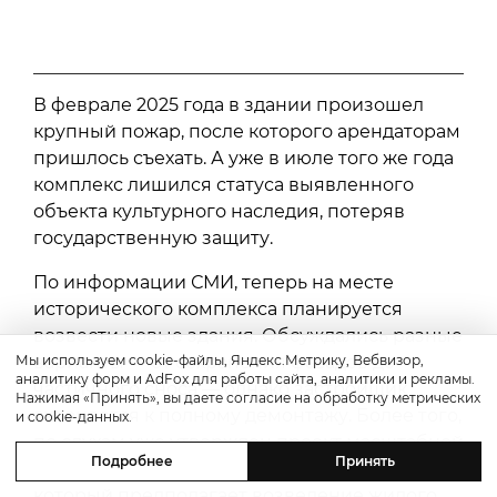
В феврале 2025 года в здании произошел
крупный пожар, после которого арендаторам
пришлось съехать. А уже в июле того же года
комплекс лишился статуса выявленного
объекта культурного наследия, потеряв
государственную защиту.
По информации СМИ, теперь на месте
исторического комплекса планируется
возвести новые здания. Обсуждались разные
варианты — от сохранения фасадов до
Мы используем cookie-файлы, Яндекс.Метрику, Вебвизор,
аналитику форм и AdFox для работы сайта, аналитики и рекламы.
частичного сноса — однако застройщик
Нажимая «Принять», вы даете согласие на обработку метрических
склоняется к полному демонтажу. Более того,
и cookie-данных.
по слухам уже утвержден проект масштабной
Подробнее
Принять
застройки под названием «Система-Сити»,
который предполагает возведение жилого