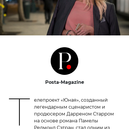
Posta-Magazine
Т
елепроект «Юная», созданный
легендарным сценаристом и
продюсером Дарреном Старром
на основе романа Памелы
Редмонд Сэтран, стал одним из