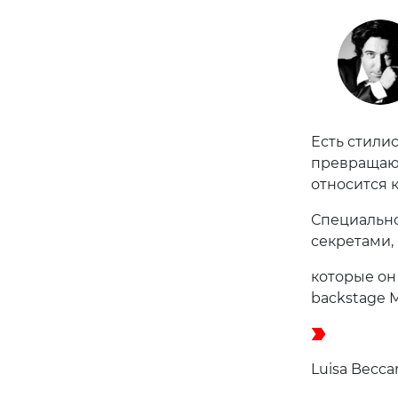
Есть стилис
превращают
относится 
Специально
секретами,
которые он
backstage 
Luisa Beсcar