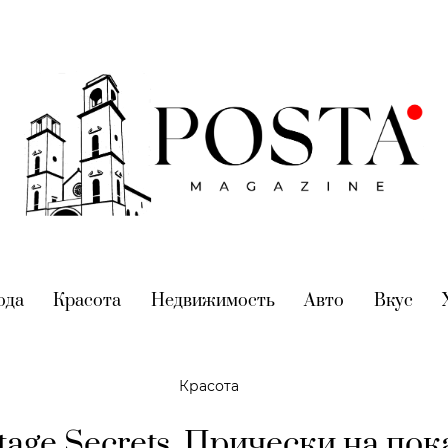
nt)
ода
(current)
Красота
(current)
Недвижимость
(current)
Авто
(current)
Вкус
(cur
Красота
tage Secrets. Прически на пок