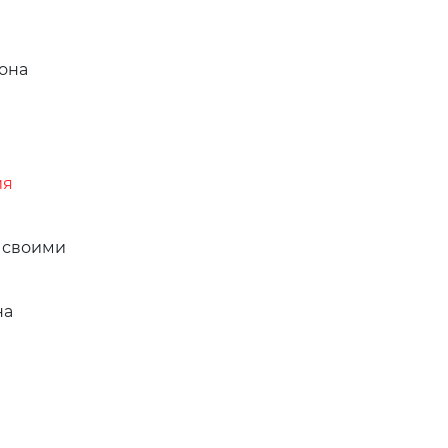
лона
ия
 своими
на