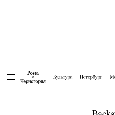
Posta
Культура
(current)
Петербург
(curre
М
×
Черногория
(current)
Backs