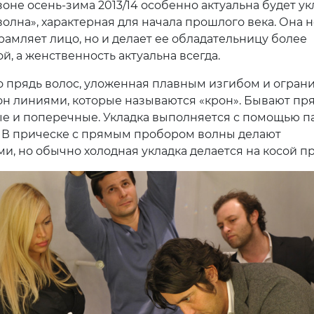
оне осень-зима 2013/14 особенно актуальна будет ук
олна», характерная для начала прошлого века. Она н
рамляет лицо, но и делает ее обладательницу более
й, а женственность актуальна всегда.
о прядь волос, уложенная плавным изгибом и огран
рон линиями, которые называются «крон». Бывают п
ые и поперечные. Укладка выполняется с помощью п
. В прическе с прямым пробором волны делают
и, но обычно холодная укладка делается на косой п