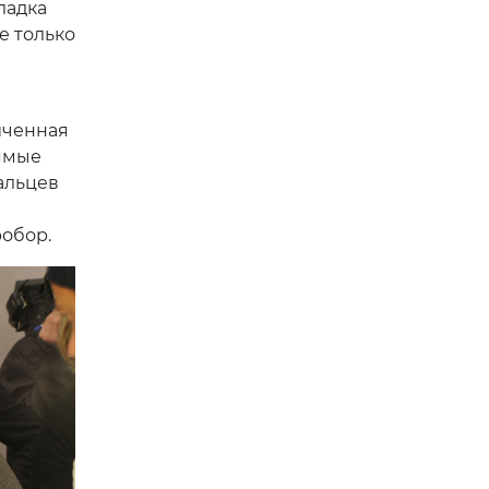
ладка
е только
иченная
рямые
альцев
робор.