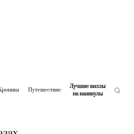
Лучшие виллы
rent)
Хроника
(current)
Путешествие
(current)
на каникулы
(current)
азах