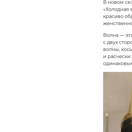
В новом сез
«Холодная в
красиво об
женственно
Волна — эт
с двух сто
волны, кос
и расчески
одинаковым