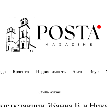
nt)
ода
(current)
Красота
(current)
Недвижимость
(current)
Авто
(current)
Вкус
(cur
Стиль жизни
ог редакции. Жанна Б. и Ник