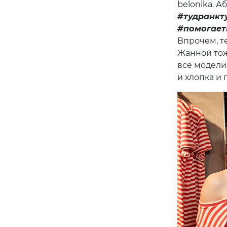
belonika. 
#тудранкт
#помогает
Впрочем, т
Жанной тож
все модели
и хлопка и