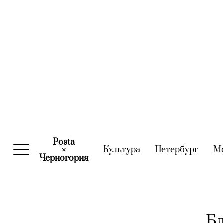
Posta
Культура
(current)
Петербург
(curre
М
×
Черногория
(current)
Бл