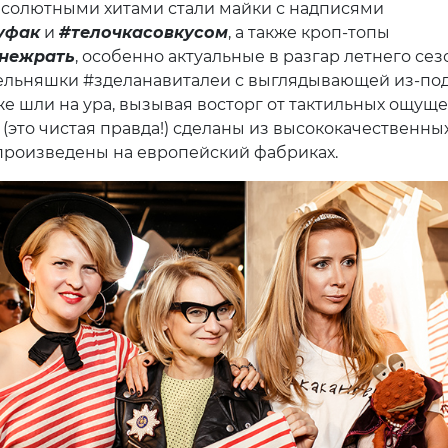
Абсолютными хитами стали майки с надписями
уфак
и
#телочкасовкусом
, а также кроп-топы
нежрать
, особенно актуальные в разгар летнего сез
ельняшки #зделанавиталеи с выглядывающей из-под
е шли на ура, вызывая восторг от тактильных ощущ
 (это чистая правда!) сделаны из высококачественны
 произведены на европейский фабриках.