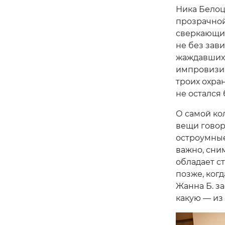
Ника Белоц
прозрачной
сверкающим
не без зави
жаждавших с
импровизир
троих охра
не остался
О самой ко
вещи говор
остроумные
важно, сни
обладает с
позже, когд
Жанна Б. з
какую — из 