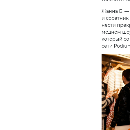
Жанна Б. — 
и соратник
нести прек
модном шоу
который со
сети Podiu