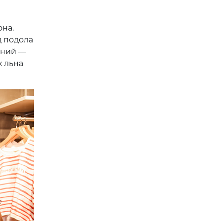
она.
 подола
ений —
х льна