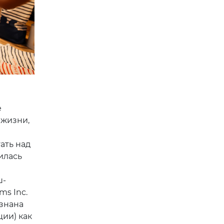
е
 жизни,
ать над
илась
ш-
ms Inc.
изнана
ии) как