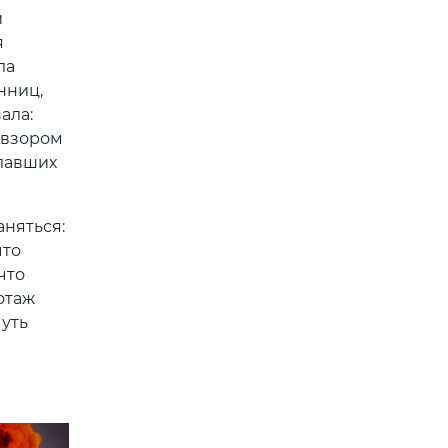
й
я
ла
нниц,
ала:
 взором
елавших
няться:
что
что
отаж
уть
я