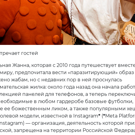
стречает гостей
ьная Жанна, которая с 2010 года путешествует вмест
 миру, предпочитала вести «паразитирующий» образ
жено жабам, но с недавних пор в ней проснулась
ательская жилка: около года назад она начала работ
лекцией панелей для телефонов, а теперь переключ
 необходимые в любом гардеробе базовые футболки,
 ее божественным ликом, а также популярными хе
ролевой модели, известной в Instagram
*
(
*
Meta Platfor
 Instagram) — организация, деятельность которой пр
ской, запрещена на территории Российской Федерац