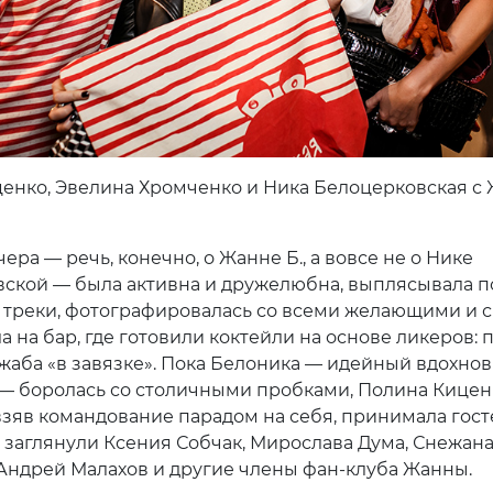
енко, Эвелина Хромченко и Ника Белоцерковская с
ера — речь, конечно, о Жанне Б., а вовсе не о Нике
ской — была активна и дружелюбна, выплясывала п
 треки, фотографировалась со всеми желающими и с
а на бар, где готовили коктейли на основе ликеров:
о жаба «в завязке». Пока Белоника — идейный вдохно
— боролась со столичными пробками, Полина Кицен
зяв командование парадом на себя, принимала гост
» заглянули Ксения Собчак, Мирослава Дума, Снежан
 Андрей Малахов и другие члены фан-клуба Жанны.