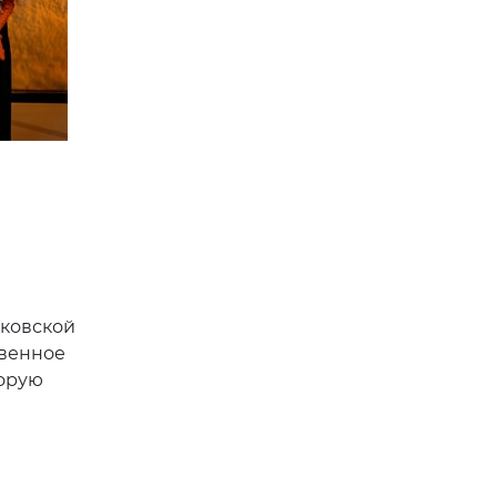
рковской
твенное
торую