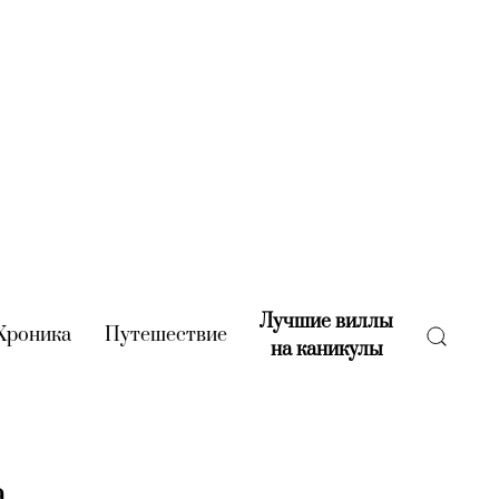
Лучшие виллы
rent)
Хроника
(current)
Путешествие
(current)
на каникулы
(current)
а