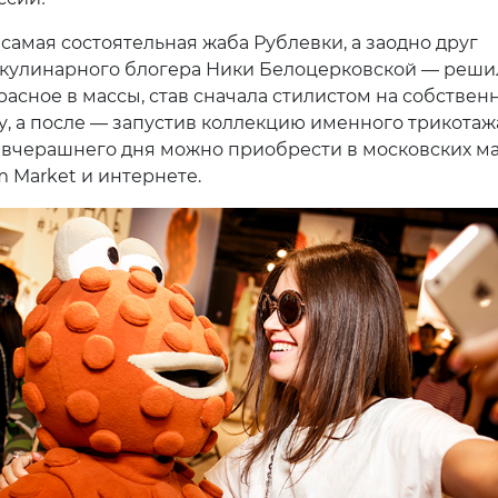
самая состоятельная жаба Рублевки, а заодно друг
 кулинарного блогера Ники Белоцерковской — реши
расное в массы, став сначала стилистом на собствен
, а после — запустив коллекцию именного трикотаж
 вчерашнего дня можно приобрести в московских м
m Market и интернете.