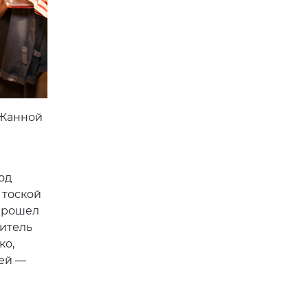
 Жанной
од
 тоской
 прошел
витель
ко,
ей —
а