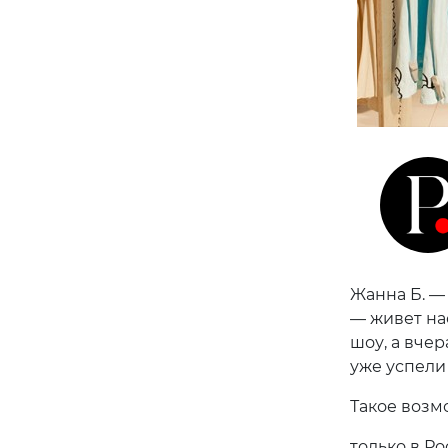
Жанна Б. —
— живет на
шоу, а вче
уже успели 
Такое возм
только в Ро