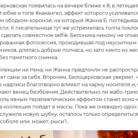
ерковская появилась на вечере ближе к 8, в летяще
 юбке и топе #какангел, эффект которого усиливалс
 ободком-короной, на который Жанна Б. поглядыва
сти. К писательнице тут же устремилась толпа покло
делать совместное selfie. Белоника никому не отказ
ованная фотосессия, проходившая под неусыпным
нников, длилась добрые полчаса, но зато никто из ж
 без памятного снимка.
ллекции ни Ника, ни Жанна предпочли не распростра
ят сами за себя. Впрочем, Белоцерковская уверяет, 
 надписи благотворно влияют на карму носителя и, 
мают венец безбрачия. Действительно ли жабо-трик
толь явным терапевтическим эффектом станет ясно ч
а коллекция пойдет в массы. Пока же очевидно одно:
аслужила новую шубку, осталось только определитьс
соболя или, может, рыси?..