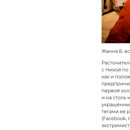
Жанна Б. в
Расточител
с Никой по
как и поло
предприним
первой кол
и на столь
украшенные
тегами ее 
(Facebook,
экстремист