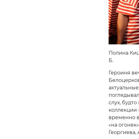
Полина Киц
Б.
Героиня веч
Белоцерков
актуальные
поглядывал
слух, будт
коллекции 
временно в
«на огонек
Георгиева,