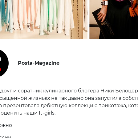
Posta-Magazine
 друг и соратник кулинарного блогера Ники Белоце
сыщенной жизнью: не так давно она запустила собс
ра презентовала дебютную коллекцию трикотажа, ко
оценить наши It-girls.
ожно
ссии!