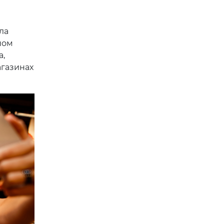
ла
ном
а,
агазинах