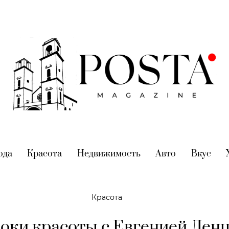
nt)
ода
(current)
Красота
(current)
Недвижимость
(current)
Авто
(current)
Вкус
(cur
Красота
оки красоты с Евгенией Ленц