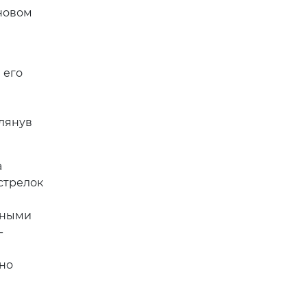
новом
 его
глянув
а
стрелок
жными
-
но