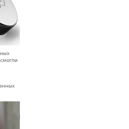
зных
 смогли
женных