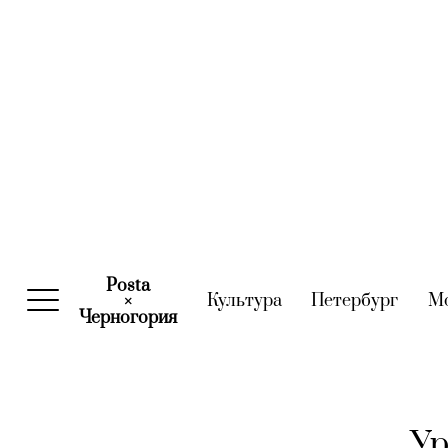
Posta
Культура
(current)
Петербург
(curre
М
×
Черногория
(current)
Ур