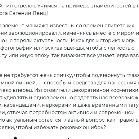
 тип стрелок. Учимся на примере знаменитостей в 
ога Евгении Ленц!
к элемент макияжа известны со времен египетских
они эволюционировали, изменяясь вместе с миром и
о не теряли актуальности. И как для историка моды
 фотографии или эскиза одежды, чтобы с легкостью
ту или иную эпоху, так визажист все узнает, едва вз
е не требуется жечь спичку, чтобы подчеркнуть глаз
емной линией, — способы и средства для нанесения 
леко вперед. Изготовители декоративной косметики
 удивлять и одновременно радовать нас всевозмо
, карандашами, маркерами и даже временными тату
и, отвечая потребностям активной и современной
о актуальным остается главный вопрос, как правиль
релки, чтобы избежать роковых ошибок?