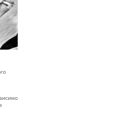
ого
ависимо
е