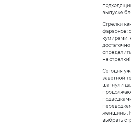
подходящий
выпуске бл
Стрелки ка
фараонов: 
кумирами, н
достаточно
определить 
на стрелки!
Сегодня уж
заветной т
шагнули да
продолжают
подводками
переводкам
женщины. Н
выбрать ст