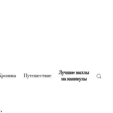
Лучшие виллы
rent)
Хроника
(current)
Путешествие
(current)
на каникулы
(current)
: