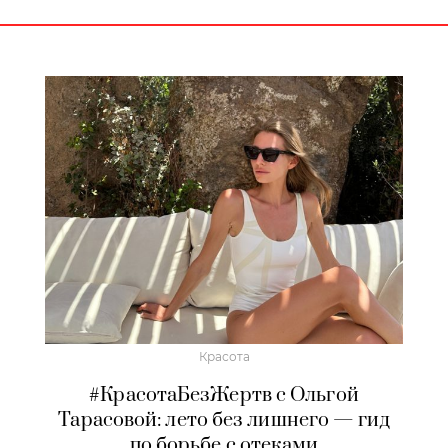
Красота
#КрасотаБезЖертв с Ольгой
Тарасовой: лето без лишнего — гид
по борьбе с отеками