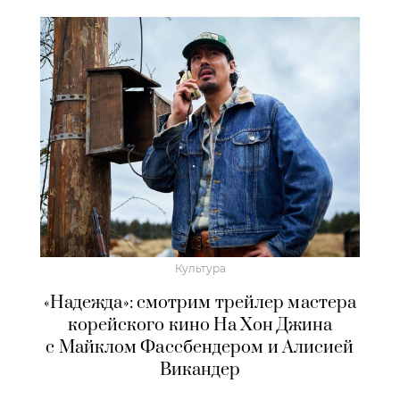
Культура
«Надежда»: смотрим трейлер мастера
корейского кино На Хон Джина
с Майклом Фассбендером и Алисией
Викандер