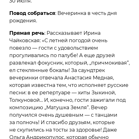
30 июля.
Повод собраться
: Вечеринка в честь дня
рождения.
Прямая речь
: Рассказывает Ирина
Чайковская: «С летней погодой очень
повезло — гости с удовольствием
прогуливались по палубе! А еще друзей
развлекал фокусник, который, „причмокивая“,
ел стеклянные бокалы! За саундтрек
вечеринки отвечала Анастасия Медная,
которая известна тем, что исполняет русские
песни: в ее репертуаре — хиты Зыкиной,
Толкуновой… И, конечно, гости зажигали под
композицию „Матушка Земля“. Вечер
получился очень душевным — с танцами
за полночь! И спасибо друзьям, которые
не скупились на тосты за здоровье! Даже
Ольга Андрикопулос, которая обычно