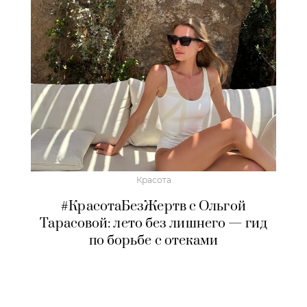
Красота
#КрасотаБезЖертв с Ольгой
Тарасовой: лето без лишнего — гид
по борьбе с отеками