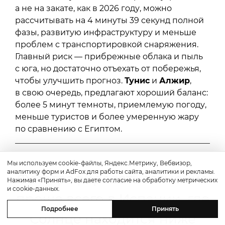
а не на закате, как в 2026 году, можно
рассчитывать на 4 минуты 39 секунд полной
фазы, развитую инфраструктуру и меньше
проблем с транспортировкой снаряжения.
Главный риск — прибрежные облака и пыль
с юга, но достаточно отъехать от побережья,
чтобы улучшить прогноз.
Тунис
и
Алжир
,
в свою очередь, предлагают хороший баланс:
более 5 минут темноты, приемлемую погоду,
меньше туристов и более умеренную жару
по сравнению с Египтом.
Мы используем cookie-файлы, Яндекс.Метрику, Вебвизор,
аналитику форм и AdFox для работы сайта, аналитики и рекламы.
Фотографировать затмение
Нажимая «Принять», вы даете согласие на обработку метрических
и cookie-данных.
проще всего в Испании, где
Подробнее
Принять
Солнце находится ниже