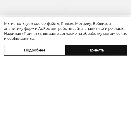
Мы используем cookie-файлы, Яндекс.Метрику, Вебвизор,
аналитику форм и AdFox для работы сайта, аналитики и рекламы.
Красота
Нажимая «Принять», вы даете согласие на обработку метрических
и cookie-данных.
Бьюти-уикенд: летнее предложение
Подробнее
Принять
«SLOWMO Цветной», новая
премиальная парикмахерская BLK
RED, процедуры интенсивного
импульсного света в Dr. Teter
Cosmetology и новинки домашнего
ухода
06 августа 2026