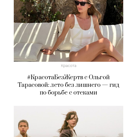
Красота
#КрасотаБезЖертв с Ольгой
Тарасовой: лето без лишнего — гид
по борьбе с отеками