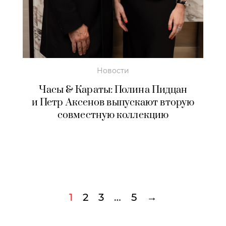
Новости
Часы & Караты: Полина Пидцан
и Петр Аксенов выпускают вторую
совместную коллекцию
1
2
3
…
5
→