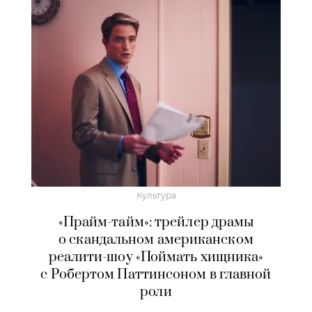
Культура
«Прайм-тайм»: трейлер драмы
о скандальном американском
реалити-шоу «Поймать хищника»
с Робертом Паттинсоном в главной
роли