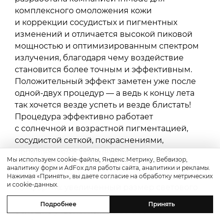
комплексного омоложения кожи
и коррекции сосудистых и пигментных
изменений и отличается высокой пиковой
мощностью и оптимизированным спектром
излучения, благодаря чему воздействие
становится более точным и эффективным.
Положительный эффект заметен уже после
одной-двух процедур — а ведь к концу лета
так хочется везде успеть и везде блистать!
Процедура эффективно работает
с солнечной и возрастной пигментацией,
сосудистой сеткой, покраснениями,
проявлениями розацеа, расширенными
Мы используем cookie-файлы, Яндекс.Метрику, Вебвизор,
капиллярами и последствиями
аналитику форм и AdFox для работы сайта, аналитики и рекламы.
фотостарения. Кроме того, она максимально
Нажимая «Принять», вы даете согласие на обработку метрических
и cookie-данных.
комфортна: увеличенный размер светового
пятна позволяет быстрее обрабатывать
Подробнее
Принять
большие участки кожи, а встроенная