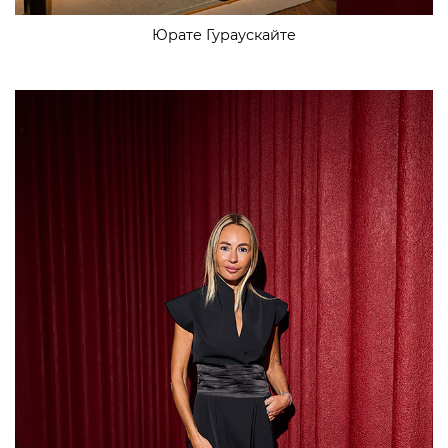
Юрате Гураускайте