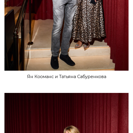
Ян Кооманс и Татьяна Сабуренкова