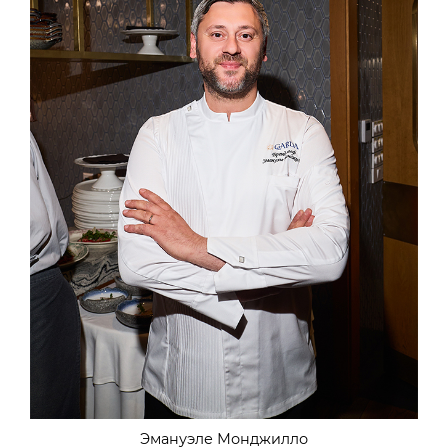
Эмануэле Монджилло