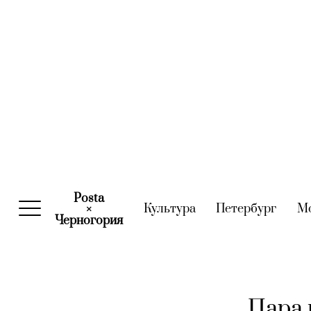
Posta
Культура
(current)
Петербург
(curre
М
×
Черногория
(current)
Пара 