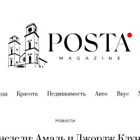
nt)
ода
(current)
Красота
(current)
Недвижимость
(current)
Авто
(current)
Вкус
(cur
Новости
недели: Амаль и Джордж Клу