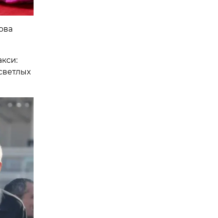
ова
кси:
светлых