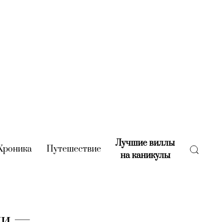
Лучшие виллы
rent)
Хроника
(current)
Путешествие
(current)
на каникулы
(current)
ни —