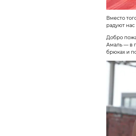
Вместо тог
радуют нас
Добро пожа
Амаль — в 
брюках и по