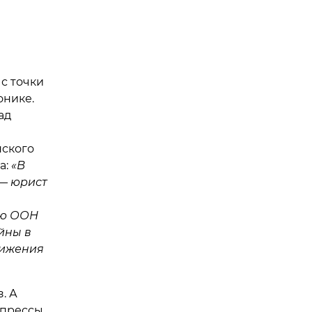
с точки
онике.
ад
ского
а:
«В
 — юрист
ию ООН
йны в
тижения
. А
 прессы