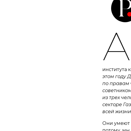
А
института 
этом году 
по правам 
советнико
из трех че
секторе Га
всей жизни
Они умеют 
потому, мы