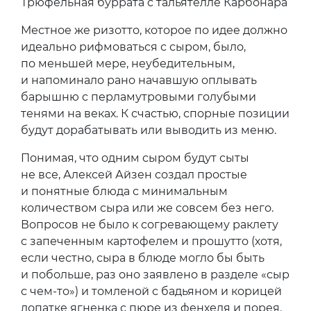
Трюфельная буррата с тальятелле Карбонара
Местное же ризотто, которое по идее должно
идеально рифмоваться с сыром, было,
по меньшей мере, неубедительным,
и напоминало рано начавшую оплывать
барышню с перламутровыми голубыми
тенями на веках. К счастью, спорные позиции
будут дорабатывать или выводить из меню.
Понимая, что одним сыром будут сыты
не все, Алексей Айзен создал простые
и понятные блюда с минимальным
количеством сыра или же совсем без него.
Вопросов не было к согревающему раклету
с запеченным картофелем и прошутто (хотя,
если честно, сыра в блюде могло бы быть
и побольше, раз оно заявлено в разделе «сыр
с чем-то») и томленой с бадьяном и корицей
лопатке ягненка с пюре из фенхеля и порея.