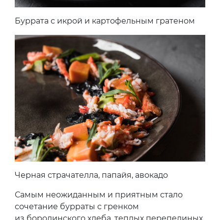
Буррата с икрой и картофельным гратеном
Черная страчателла, папайя, авокадо
Самым неожиданным и приятным стало
сочетание бурраты с гренком
из бородинского хлеба, теплых перепелиных