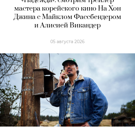
«Надежда»: смотрим трейлер
мастера корейского кино На Хон
Джина с Майклом Фассбендером
и Алисией Викандер
05 августа 2026