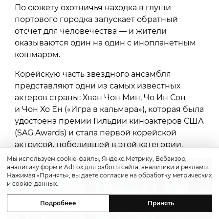
По сюжету охотничья находка в глуши
портового городка запускает обратный
отсчет для человечества — и жители
оказываются один на один с инопланетным
кошмаром.
Корейскую часть звездного ансамбля
представляют одни из самых известных
актеров страны: Хван Чон Мин, Чо Ин Сон
и Чон Хо Ён («Игра в кальмара»), которая была
удостоена премии Гильдии киноактеров США
(SAG Awards) и стала первой корейской
актрисой, победившей в этой категории.
Мы используем cookie-файлы, Яндекс.Метрику, Вебвизор,
аналитику форм и AdFox для работы сайта, аналитики и рекламы.
Нажимая «Принять», вы даете согласие на обработку метрических
и cookie-данных.
Подробнее
Принять