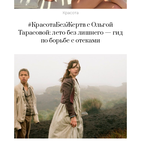
Красота
#КрасотаБезЖертв с Ольгой
Тарасовой: лето без лишнего — гид
по борьбе с отеками