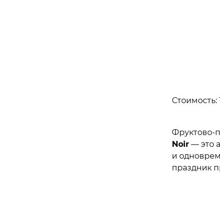
Стоимость: 
Фруктово-п
Noir
— это 
и одноврем
праздник п