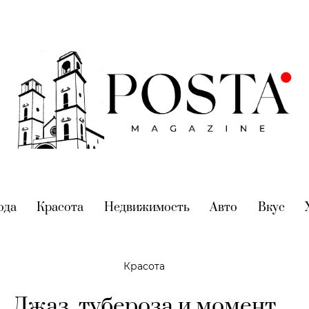
nt)
ода
(current)
Красота
(current)
Недвижимость
(current)
Авто
(current)
Вкус
(cur
Красота
Джаз, тубероза и момент