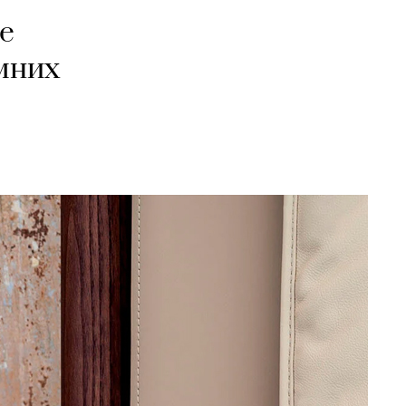
е
мних