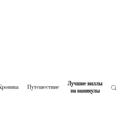
Лучшие виллы
rent)
Хроника
(current)
Путешествие
(current)
на каникулы
(current)