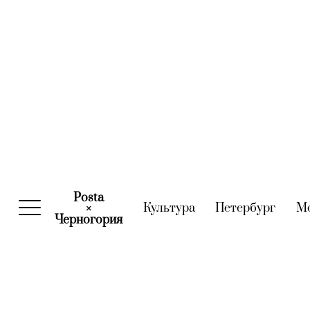
Posta
Культура
(current)
Петербург
(curre
М
×
Черногория
(current)