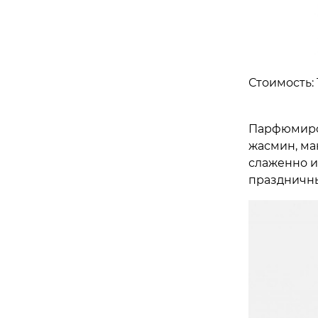
Стоимость: 
Парфюмиро
жасмин, ма
слаженно и
праздничны