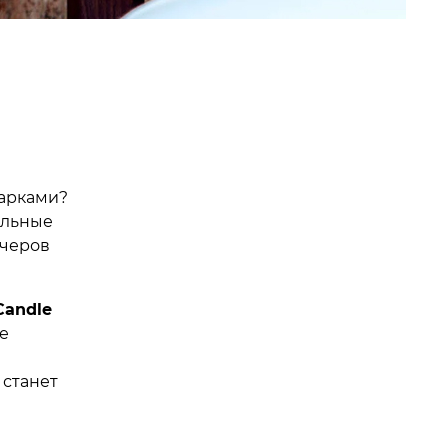
дарками?
ильные
ечеров
 Candle
е
 станет