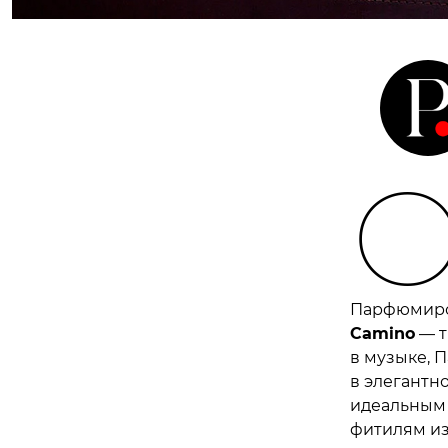
Парфюмиро
Camino
— т
в музыке, 
в элегантн
идеальным 
фитилям из 