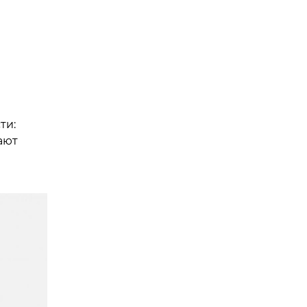
ти:
ают