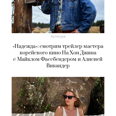
Культура
«Надежда»: смотрим трейлер мастера
корейского кино На Хон Джина
с Майклом Фассбендером и Алисией
Викандер