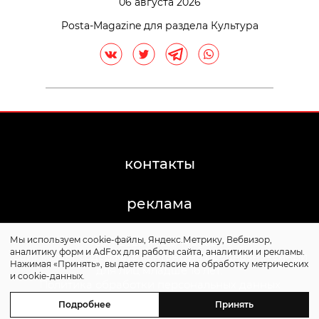
06 августа 2026
Posta-Magazine для раздела Культура
контакты
реклама
Мы используем cookie-файлы, Яндекс.Метрику, Вебвизор,
©2011-2026 Posta-Magazine
аналитику форм и AdFox для работы сайта, аналитики и рекламы.
Сайт может содержать контент, не предназначенный
Нажимая «Принять», вы даете согласие на обработку метрических
для лиц младше 16 лет.
и cookie-данных.
Политика обработки персональных данных
Политика cookie
Подробнее
Принять