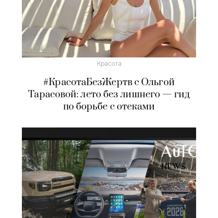
Красота
#КрасотаБезЖертв с Ольгой
Тарасовой: лето без лишнего — гид
по борьбе с отеками