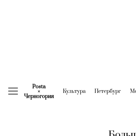
Posta
Культура
(current)
Петербург
(curre
М
×
Черногория
(current)
Больш