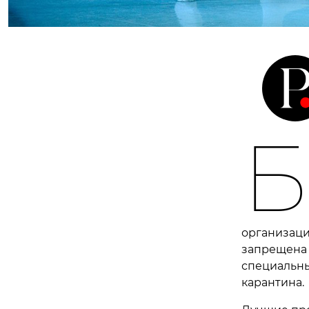
Б
организаци
запрещена 
специальны
карантина.