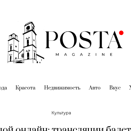
nt)
ода
(current)
Красота
(current)
Недвижимость
(current)
Авто
(current)
Вкус
(cur
Культура
ой онлайн: трансляции балет