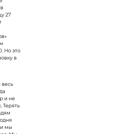
е
 в
у 27
т
ов»
ым
. Но это
новку в
 весь
да
р и не
. Терять
юдям
годня
ки мы