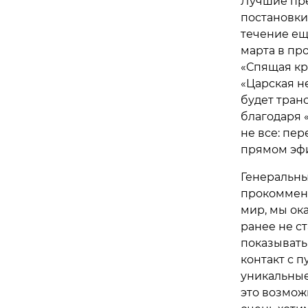
Лучшие пре
постановки
течение ещ
марта в пр
«Спящая кр
«Царская не
будет тран
благодаря «
не все: пе
прямом эфи
Генеральны
прокомменти
мир, мы ока
ранее не ст
показывать
контакт с п
уникальные
это возмож