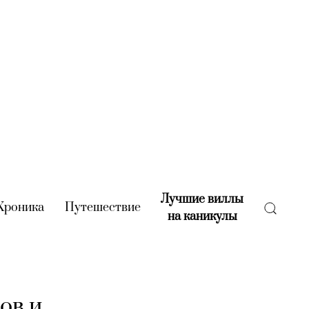
Лучшие виллы
rent)
Хроника
(current)
Путешествие
(current)
на каникулы
(current)
ов и