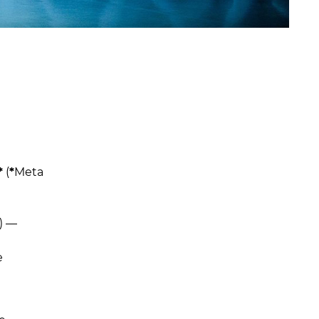
*
(
*
Meta
) —
е