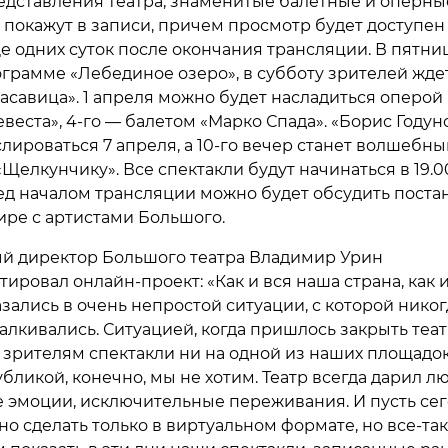
дставления театра, знаменитые балетные и оперны
 покажут в записи, причем просмотр будет доступен
е одних суток после окончания трансляции. В пятниц
ограмме «Лебединое озеро», в субботу зрителей жде
асавица». 1 апреля можно будет насладиться оперой
веста», 4-го — балетом «Марко Спада». «Борис Годун
слироваться 7 апреля, а 10-го вечер станет волшебн
Щелкунчику». Все спектакли будут начинаться в 19.00
ред началом трансляции можно будет обсудить поста
ре с артистами Большого.
й директор Большого театра Владимир Урин
ровал онлайн-проект: «Как и вся наша страна, как и
зались в очень непростой ситуации, с которой никог
алкивались. Ситуацией, когда пришлось закрыть теат
 зрителям спектакли ни на одной из наших площадок
убликой, конечно, мы не хотим. Театр всегда дарил л
 эмоции, исключительные переживания. И пусть се
но сделать только в виртуальном формате, но все-та