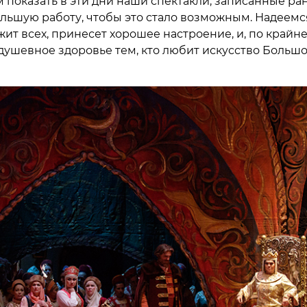
м показать в эти дни наши спектакли, записанные ра
льшую работу, чтобы это стало возможным. Надеемся
жит всех, принесет хорошее настроение, и, по крайн
душевное здоровье тем, кто любит искусство Большо