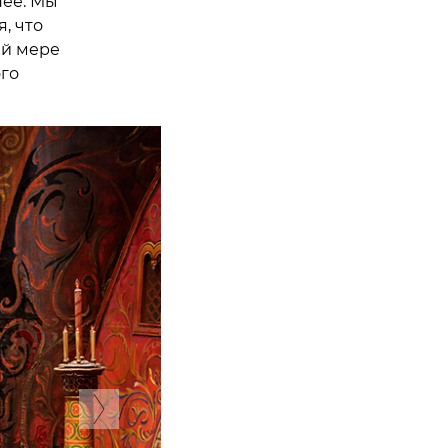
нее. Мы
, что
ей мере
го
Next