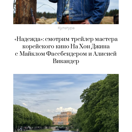
Культура
«Надежда»: смотрим трейлер мастера
корейского кино На Хон Джина
с Майклом Фассбендером и Алисией
Викандер