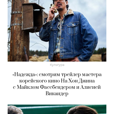
Культура
«Надежда»: смотрим трейлер мастера
корейского кино На Хон Джина
с Майклом Фассбендером и Алисией
Викандер