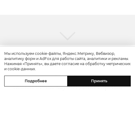
Мы используем cookie-файлы, Яндекс.Метрику, Вебвизор,
аналитику форм и AdFox для работы сайта, аналитики и рекламы.
Путешествие
Нажимая «Принять», вы даете согласие на обработку метрических
и cookie-данных.
Каникулы в Maxx Royal Bodrum:
Подробнее
Принять
новый стейк-хаус от Дани Гарсии,
лучшие виды на море и
легендарные вечеринки в Scorpios
07 августа 2026