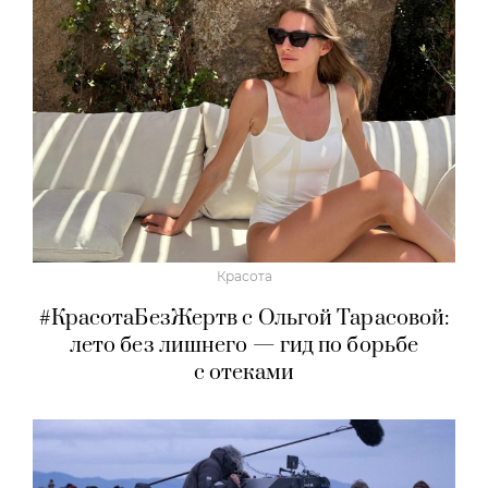
Красота
#КрасотаБезЖертв с Ольгой Тарасовой:
лето без лишнего — гид по борьбе
с отеками