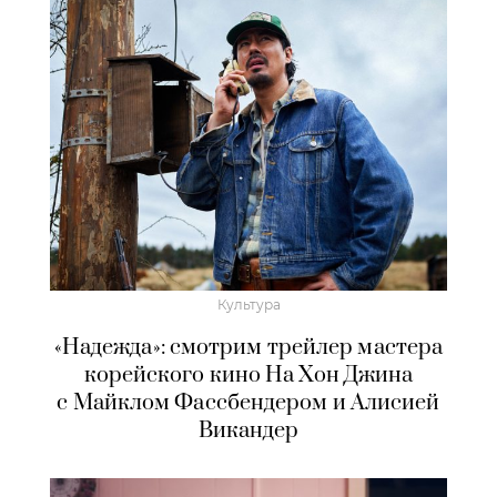
Культура
«Надежда»: смотрим трейлер мастера
корейского кино На Хон Джина
с Майклом Фассбендером и Алисией
Викандер