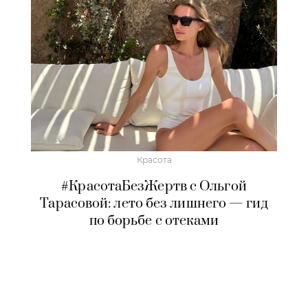
Красота
#КрасотаБезЖертв с Ольгой
Тарасовой: лето без лишнего — гид
по борьбе с отеками