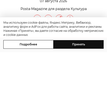
07 августа 2026
Posta-Magazine для раздела Культура
Мы используем cookie-файлы, Яндекс.Метрику, Вебвизор,
аналитику форм и AdFox для работы сайта, аналитики и рекламы.
Нажимая «Принять», вы даете согласие на обработку метрических
и cookie-данных.
Подробнее
Принять
контакты
реклама
©2011-2026 Posta-Magazine
Сайт может содержать контент, не предназначенный
для лиц младше 16 лет.
Политика обработки персональных данных
Политика cookie