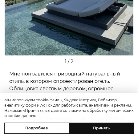
1 / 2
Мне понравился природный натуральный
стиль, в котором спроектирован отель.
Облицовка светлым деревом, огромное
количество зелени и деревьев, здания
Мы используем cookie-файлы, Яндекс.Метрику, Вебвизор,
элегантно вписаны в ландшафт. А еще
аналитику форм и AdFox для работы сайта, аналитики и рекламы.
запахи! Если идти по территории, особенно
Нажимая «Принять», вы даете согласие на обработку метрических
и cookie-данных.
после дождя или в жару, то вы почувствуете
аромат цветов белого олеандра, гибискуса,
Подробнее
Принять
песчаной лилии, эвкалипта, оливы и лаванды.