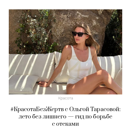
Красота
#КрасотаБезЖертв с Ольгой Тарасовой:
лето без лишнего — гид по борьбе
с отеками