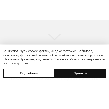
Мы используем cookie-файлы, Яндекс.Метрику, Вебвизор,
аналитику форм и AdFox для работы сайта, аналитики и рекламы.
Путешествие
Нажимая «Принять», вы даете согласие на обработку метрических
и cookie-данных.
Каникулы в Maxx Royal Bodrum:
Подробнее
Принять
новый стейк-хаус от Дани Гарсии,
лучшие виды на море и
легендарные вечеринки в Scorpios
07 августа 2026