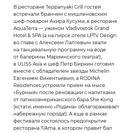
В ресторане Teppanyaki Grill гостей
встречали бранчем с мишленовским
шеф-поваром Акира Кусуми, в ресторане
AquaTerra — ужином Vladivostok Grand
Hotel & SPA (а на пирсе отеля LPTV Design
во главе с Алексеем Лаптевым звали
на танцевальную программу на воде
от балерины Мариинского театра!),
в ULISS Asia и шеф Петр Биркин готовил
вместе с обладателем звезды Michelin
Евгением Викентьевым, а RODINA
Residences устроили прием на мысе
«Бурный» после реновации c напитками
от латиноамериканского бара She Kong
(кстати, именно «Родина» облагораживает
набережную города!). А еще в рамках
фестиваля состоялось предоткрытие
ресторана TiAmа, в котором правит бал