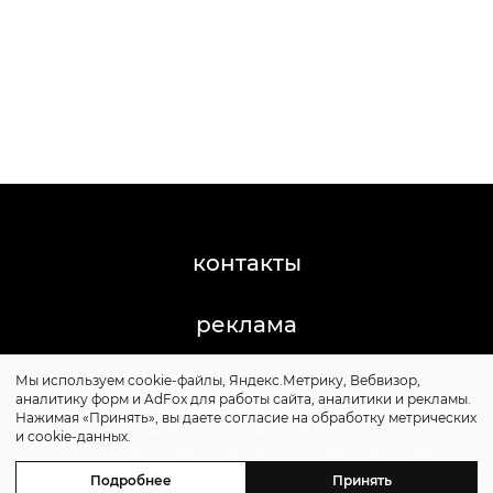
контакты
реклама
Мы используем cookie-файлы, Яндекс.Метрику, Вебвизор,
©2011-2026 Posta-Magazine
аналитику форм и AdFox для работы сайта, аналитики и рекламы.
Сайт может содержать контент, не предназначенный
Нажимая «Принять», вы даете согласие на обработку метрических
для лиц младше 16 лет.
и cookie-данных.
Политика обработки персональных данных
Политика cookie
Подробнее
Принять