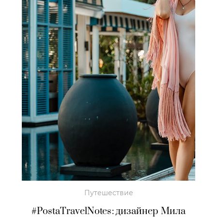
Путешествие
#PostaTravelNotes: дизайнер Мила