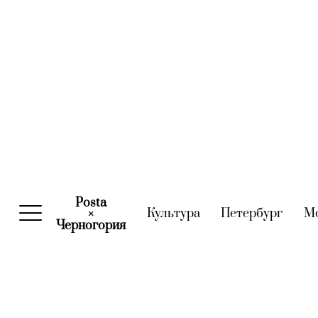
Posta
Культура
(current)
Петербург
(curre
М
×
Черногория
(current)