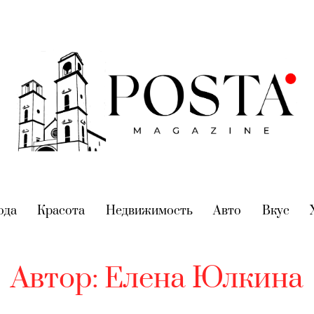
nt)
ода
(current)
Красота
(current)
Недвижимость
(current)
Авто
(current)
Вкус
(cur
Автор:
Елена Юлкина