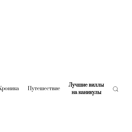
Лучшие виллы
rent)
Хроника
(current)
Путешествие
(current)
на каникулы
(current)