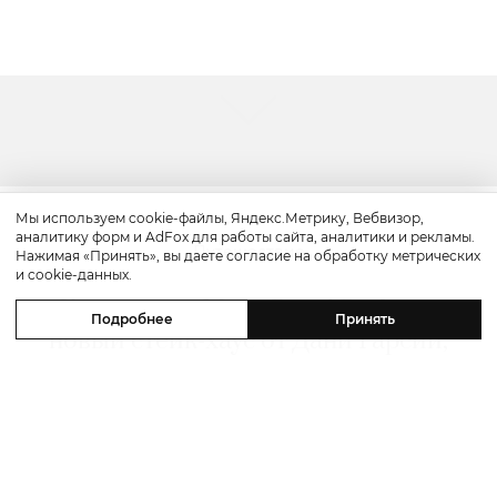
Мы используем cookie-файлы, Яндекс.Метрику, Вебвизор,
аналитику форм и AdFox для работы сайта, аналитики и рекламы.
Путешествие
Нажимая «Принять», вы даете согласие на обработку метрических
и cookie-данных.
Каникулы в Maxx Royal Bodrum:
Подробнее
Принять
новый стейк-хаус от Дани Гарсии,
лучшие виды на море и
легендарные вечеринки в Scorpios
07 августа 2026