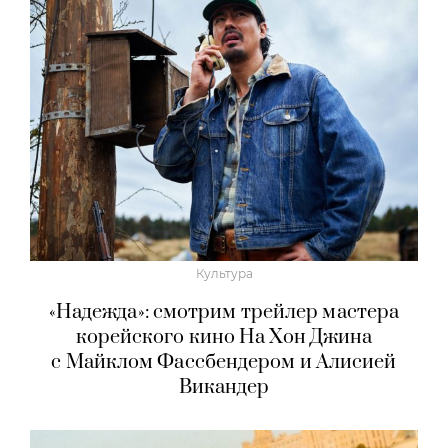
Культура
«Надежда»: смотрим трейлер мастера
корейского кино На Хон Джина
с Майклом Фассбендером и Алисией
Викандер