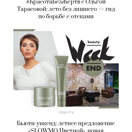
#КрасотаБезЖертв с Ольгой
Тарасовой: лето без лишнего — гид
по борьбе с отеками
Красота
Бьюти-уикенд: летнее предложение
«SLOWMO Цветной», новая