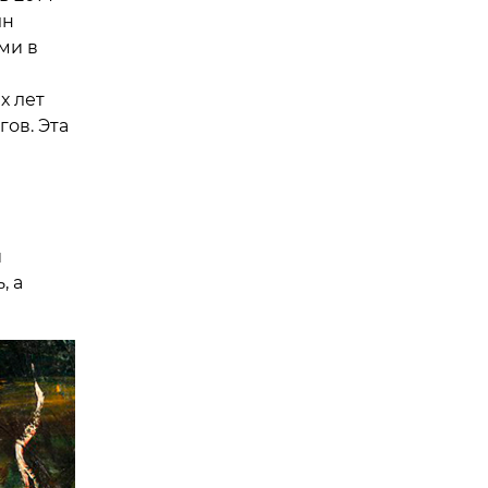
лн
ми в
х лет
гов. Эта
й
, а