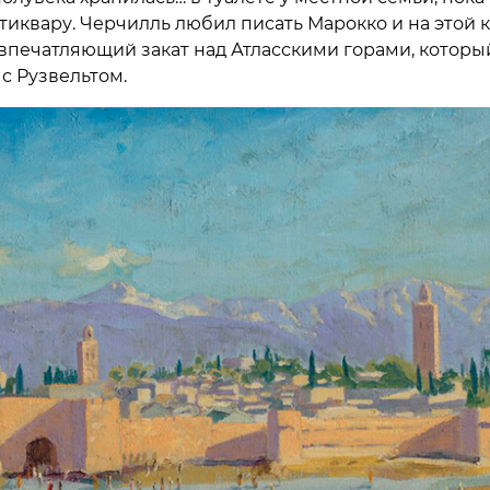
нтиквару. Черчилль любил писать Марокко и на этой 
впечатляющий закат над Атласскими горами, которы
с Рузвельтом.