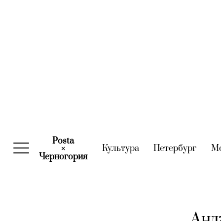
Posta
Культура
(current)
Петербург
(curre
М
×
Черногория
(current)
Анд