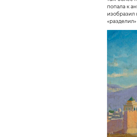
попала к а
изобразил 
«разделил» 