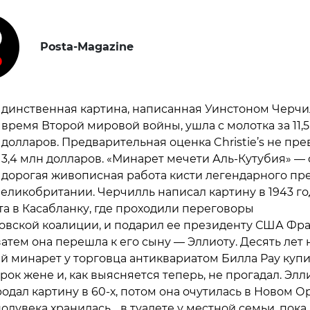
Posta-Magazine
динственная картина, написанная Уинстоном Черчи
время Второй мировой войны, ушла с молотка за 11,
долларов. Предварительная оценка Christie’s не пр
3,4 млн долларов. «Минарет мечети Аль-Кутубия» —
дорогая живописная работа кисти легендарного пр
еликобритании. Черчилль написал картину в 1943 го
та в Касабланку, где проходили переговоры
овской коалиции, и подарил ее президенту США Фр
затем она перешла к его сыну — Эллиоту. Десять лет 
 минарет у торговца антиквариатом Билла Рау купи
рок жене и, как выясняется теперь, не прогадал. Элл
одал картину в 60-х, потом она очутилась в Новом О
олувека хранилась… в туалете у местной семьи, пока