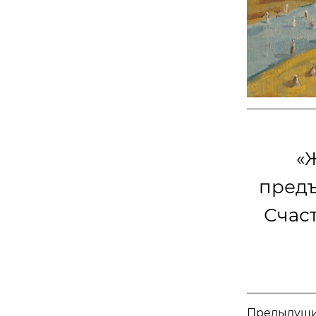
«
предъ
Счас
Предыдущий