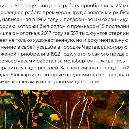
ционе Sotheby’s, когда его работу приобрели за 2,7 м
Последняя работа премьера «Пруд с золотыми рыбка
, написанная в 1962 году и подаренная им охраннику
ррею, который был рядом с премьером 15 последни
ушла с молотка в 2017 году за 357 тыс. фунтов стерлин
еет не только художественную, но и документальную
Именно в своей усадьбе в городке Чартвелл, которую
женой приобрели в 1922 году, у этого самого пруда с
емьер часами работал за мольбертом — живопись
правиться с депрессией. За свою жизнь легендарны
здал 544 картины, которые предпочитал не продавать
зьям, коллегам и иностранным делегатам.