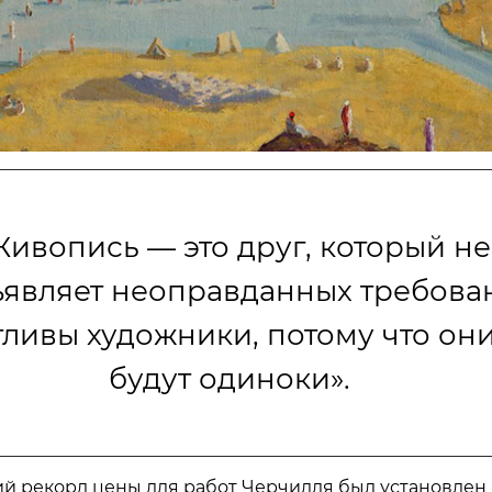
Живопись — это друг, который не
являет неоправданных требова
тливы художники, потому что они
будут одиноки».
 рекорд цены для работ Черчилля был установлен 