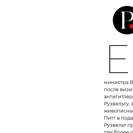
Е
министра В
после визи
антигитлер
Рузвельту, 
живописный
Питт в пода
Рузвельт пр
там более п