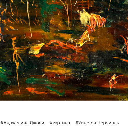
Анджелина Джоли
картина
Уинстон Черчилль