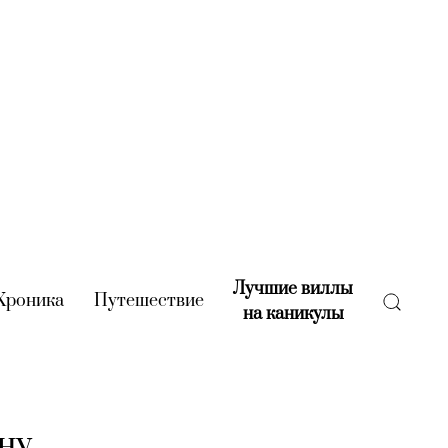
Лучшие виллы
rent)
Хроника
(current)
Путешествие
(current)
на каникулы
(current)
ну