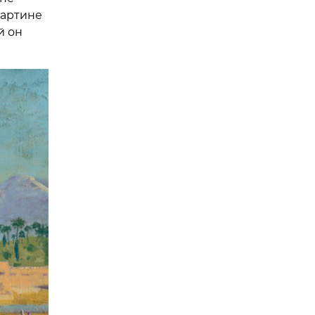
картине
й он