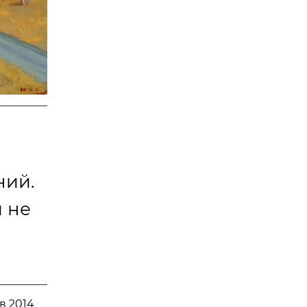
ний.
 не
в 2014