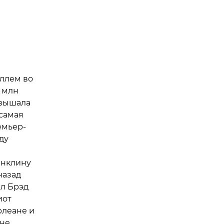
ллем во
5 млн
евышала
 самая
емьер-
ду
анклину
назад
л Брэд
иот
рлеане и
 не