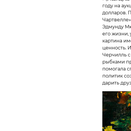
году на аук
долларов. 
Чартвелле»
Эдмунду Мю
его жизни, 
картина им
ценность. 
Черчилль с 
рыбками пр
помогала с
политик со
дарить дру