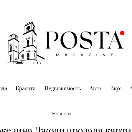
nt)
ода
(current)
Красота
(current)
Недвижимость
(current)
Авто
(current)
Вкус
(cur
Новости
желина Джоли продала карти