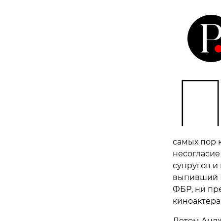
самых пор 
несогласие
супругов и 
выпивший Б
ФБР, ни пр
киноактера
Летом Андж