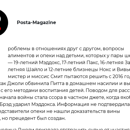
Posta-Magazine
П
роблемы в отношениях друг с другом, вопросы
алиментов и опеки над детьми, которых у пары ш
— 19-летний Мэддокс, 17-летний Пакс, 16-летняя За
летняя Шайло и 12-летние близнецы Нокс и Вивь
мистер и миссис Смит пытаются решить с 2016 год
как Джоли обвинила Питта в домашнем насилии и в
 с его методами воспитания детей. Поводом для рас
начала войны стала ссора в частном джете, когда як
рэд ударил Мэддокса. Информация не подтвердила
едставители опеки не нашли доказательств вины
, но прецедент был создан.
елина Джоли призвала отстранить судью от участия