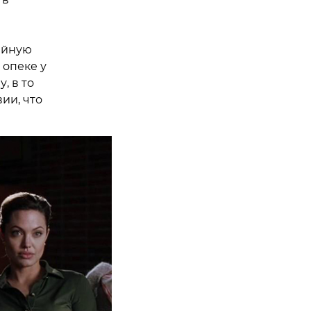
ейную
 опеке у
, в то
ии, что