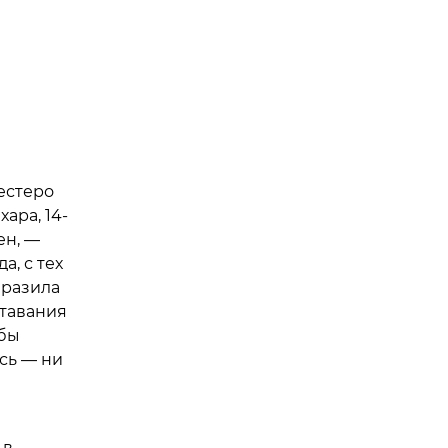
естеро
хара, 14-
ен, —
а, с тех
ыразила
ставания
обы
сь — ни
 в