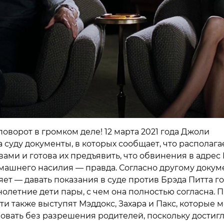
поворот в громком деле! 12 марта 2021 года Джоли
 суду документы, в которых сообщает, что располага
вами и готова их предъявить, что обвинения в адрес
машнего насилия — правда. Согласно другому докуме
яет — давать показания в суде против Брэда Питта г
летние дети пары, с чем она полностью согласна. 
и также выступят Мэддокс, Захара и Пакс, которые м
овать без разрешения родителей, поскольку достиг