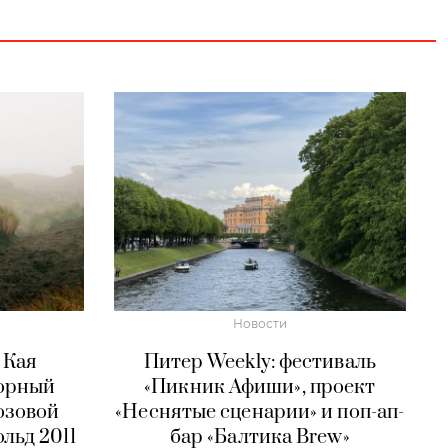
Новости
 Кая
Питер Weekly: фестиваль
торный
«Пикник Афиши», проект
озовой
«Неснятые сценарии» и поп-ап-
льд 2011
бар «Балтика Brew»