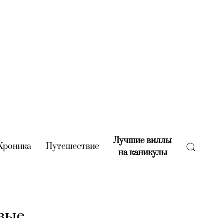
Лучшие виллы
rent)
Хроника
(current)
Путешествие
(current)
на каникулы
(current)
вые