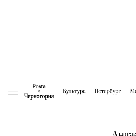
Posta
Культура
(current)
Петербург
(curre
М
×
Черногория
(current)
Андж