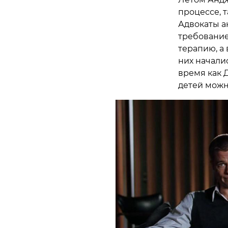
процессе, т
Адвокаты ак
требование
терапию, а
них началис
время как Д
детей можн