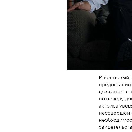
И вот новый 
предоставила
доказательст
по поводу до
актриса увер
несовершенно
необходимост
свидетельств