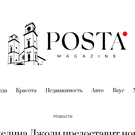
nt)
ода
(current)
Красота
(current)
Недвижимость
(current)
Авто
(current)
Вкус
(cur
Новости
елина Джоли предоставит но