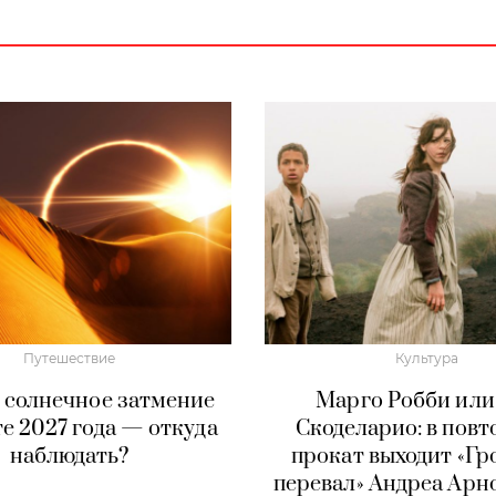
Путешествие
Культура
 солнечное затмение
Марго Робби или
те 2027 года — откуда
Скоделарио: в пов
наблюдать?
прокат выходит «Гр
перевал» Андреа Арно