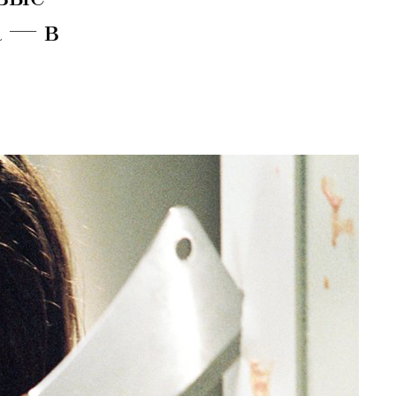
а — в