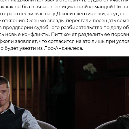
ак как он был связан с юридической командой Питта.
тера отнеслись к шагу Джоли скептически, а суд ее
 отклонил. Осенью звезды перестали посещать сем
 в преддверии судебного разбирательства по делу об
ь новые конфликты. Питт хочет разделить ее поровну
жоли заявляет, что согласится на это лишь при услов
о будет увезти из Лос-Анджелеса.