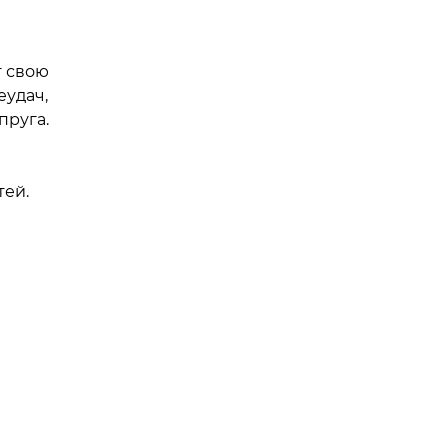
т свою
еудач,
пруга.
тей.