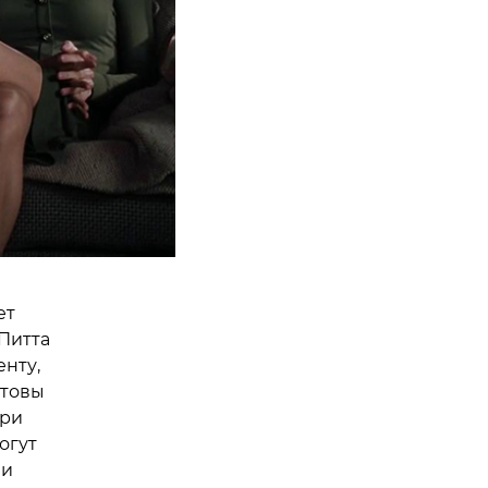
ет
 Питта
нту,
отовы
При
огут
ли