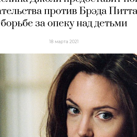
ательства против Брэда Питт
борьбе за опеку над детьми
18 марта 2021