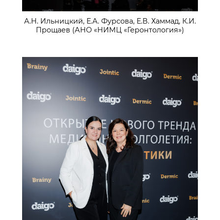
А.Н. Ильницкий, Е.А. Фурсова, Е.В. Хаммад, К.И.
Прощаев (АНО «НИМЦ «Геронтология»)